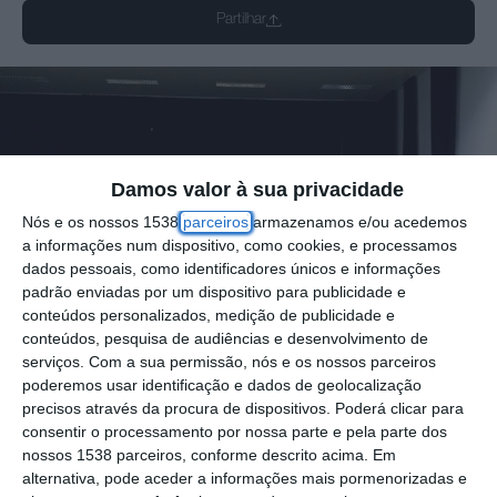
Partilhar
Damos valor à sua privacidade
Nós e os nossos 1538
parceiros
armazenamos e/ou acedemos
a informações num dispositivo, como cookies, e processamos
dados pessoais, como identificadores únicos e informações
padrão enviadas por um dispositivo para publicidade e
conteúdos personalizados, medição de publicidade e
conteúdos, pesquisa de audiências e desenvolvimento de
serviços.
Com a sua permissão, nós e os nossos parceiros
poderemos usar identificação e dados de geolocalização
O Grupo de Cantares da Associação
precisos através da procura de dispositivos. Poderá clicar para
consentir o processamento por nossa parte e pela parte dos
Filarmónica Lapense, vai levar o seu vasto
nossos 1538 parceiros, conforme descrito acima. Em
repertório de música popular portuguesa ao
alternativa, pode aceder a informações mais pormenorizadas e