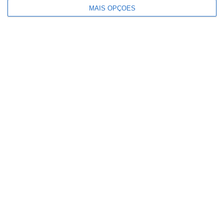
MAIS OPÇÕES
Ministério garante publicação das
notas na sexta-feira