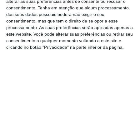
alterar as suas preferências antes de consentir ou recusar o
Museu Rural e do Vinho do Concelho do
consentimento.
Tenha em atenção que algum processamento
Cartaxo. O concerto está marcado para o
dos seus dados pessoais poderá não exigir o seu
consentimento, mas que tem o direito de se opor a esse
dia 31 de agosto, às 21h30 e terá no vinho o
processamento. As suas preferências serão aplicadas apenas a
mote da atuação.
este website. Você pode alterar suas preferências ou retirar seu
consentimento a qualquer momento voltando a este site e
O espetáculo está englobado na iniciativa da
clicando no botão "Privacidade" na parte inferior da página.
Câmara Municipal do Cartaxo Um Copo de…
que ao longo do ano leva a música, a
canção, a poesia e a dança ao Museu Rural
e do Vinho e ao Centro Cultural do Cartaxo.
Todas as atividades que decorrem no Museu
Rural e do Vinho no âmbito de Um Copo
de… são de entrada livre.
A iniciativa integra o programa de eventos