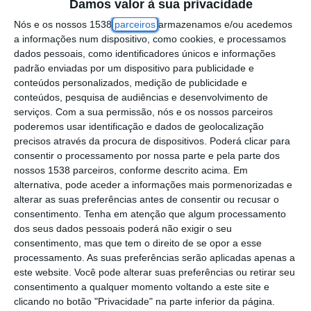
âmbito da 24.ª greve realizada desde 2023,
Damos valor à sua privacidade
registando uma adesão superior a 90%,
Nós e os nossos 1538
parceiros
armazenamos e/ou acedemos
a informações num dispositivo, como cookies, e processamos
segundo o sindicato.
dados pessoais, como identificadores únicos e informações
padrão enviadas por um dispositivo para publicidade e
A paralisação de dois dias, convocada pelo
conteúdos personalizados, medição de publicidade e
conteúdos, pesquisa de audiências e desenvolvimento de
Sindicato Nacional dos Trabalhadores da
serviços.
Com a sua permissão, nós e os nossos parceiros
Agricultura e das Indústrias de Alimentação,
poderemos usar identificação e dados de geolocalização
Bebidas e Tabacos (SINTAB) para denunciar
precisos através da procura de dispositivos. Poderá clicar para
consentir o processamento por nossa parte e pela parte dos
a falta de vontade da empresa para negociar
nossos 1538 parceiros, conforme descrito acima. Em
o caderno reivindicativo dos trabalhadores,
alternativa, pode aceder a informações mais pormenorizadas e
alterar as suas preferências antes de consentir ou recusar o
conta neste primeiro dia com “um balanço
consentimento.
Tenha em atenção que algum processamento
positivo”, disse à agência Lusa o dirigente
dos seus dados pessoais poderá não exigir o seu
consentimento, mas que tem o direito de se opor a esse
sindical Diogo Lopes, estimando “uma
processamento. As suas preferências serão aplicadas apenas a
adesão acima dos 90%”.
este website. Você pode alterar suas preferências ou retirar seu
consentimento a qualquer momento voltando a este site e
Apesar de, esta manhã, não haver ainda um
clicando no botão "Privacidade" na parte inferior da página.