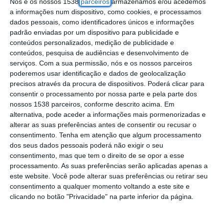
Nós e os nossos 1538
parceiros
armazenamos e/ou acedemos
cuidados de saúde “encontram-se em
a informações num dispositivo, como cookies, e processamos
dados pessoais, como identificadores únicos e informações
funcionamento”.
padrão enviadas por um dispositivo para publicidade e
conteúdos personalizados, medição de publicidade e
De acordo com a Unidade Local de Saúde
conteúdos, pesquisa de audiências e desenvolvimento de
(ULS) do Estuário do Tejo, no distrito de
serviços.
Com a sua permissão, nós e os nossos parceiros
poderemos usar identificação e dados de geolocalização
Lisboa, apesar da “adesão expressiva” no
precisos através da procura de dispositivos. Poderá clicar para
bloco operatório, as restantes áreas estão
consentir o processamento por nossa parte e pela parte dos
nossos 1538 parceiros, conforme descrito acima. Em
“em funcionamento” devido aos serviços
alternativa, pode aceder a informações mais pormenorizadas e
mínimos “que foram objeto de prévia
alterar as suas preferências antes de consentir ou recusar o
consentimento.
Tenha em atenção que algum processamento
negociação” ou por terem um número de
dos seus dados pessoais poderá não exigir o seu
funcionários suficiente.
consentimento, mas que tem o direito de se opor a esse
processamento. As suas preferências serão aplicadas apenas a
Em resposta à agência Lusa, o hospital
este website. Você pode alterar suas preferências ou retirar seu
consentimento a qualquer momento voltando a este site e
adiantou que o Conselho de Administração
clicando no botão "Privacidade" na parte inferior da página.
(CA) reuniu hoje de manhã com delegados
sindicais do Sindicato dos Enfermeiros