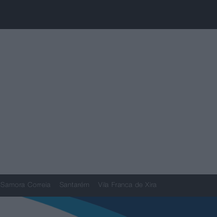
Samora Correia
Santarém
Vila Franca de Xira