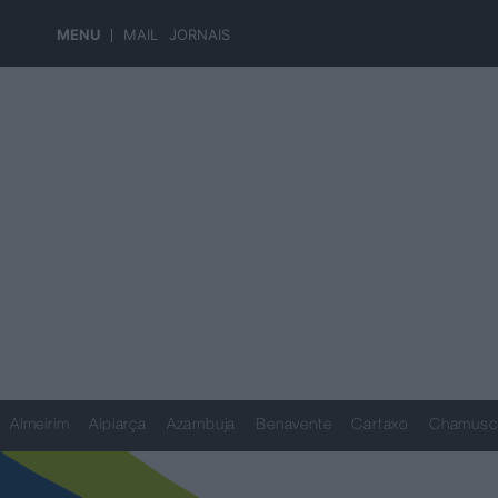
MENU
MAIL
JORNAIS
Almeirim
Alpiarça
Azambuja
Benavente
Cartaxo
Chamusc