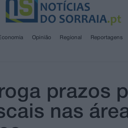
Economia
Opinião
Regional
Reportagens
roga prazos p
scais nas áre