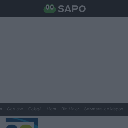
a
Coruche
Golegã
Mora
Rio Maior
Salvaterra de Magos