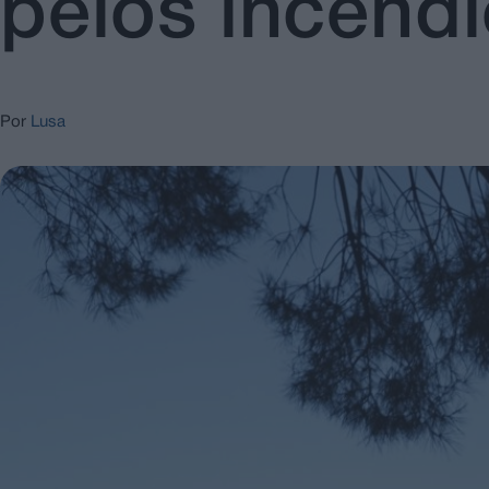
pelos incênd
Por
Lusa