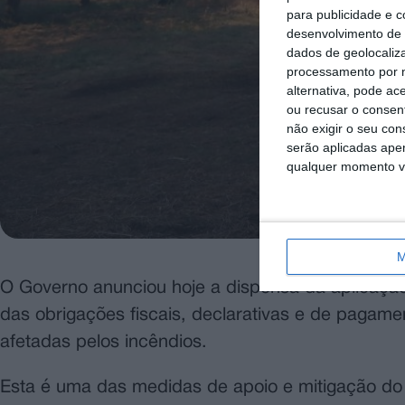
para publicidade e 
desenvolvimento de 
dados de geolocaliza
processamento por n
alternativa, pode ac
ou recusar o consen
não exigir o seu co
serão aplicadas apen
qualquer momento vol
M
O Governo anunciou hoje a dispensa da aplicaçã
das obrigações fiscais, declarativas e de pagam
afetadas pelos incêndios.
Esta é uma das medidas de apoio e mitigação do