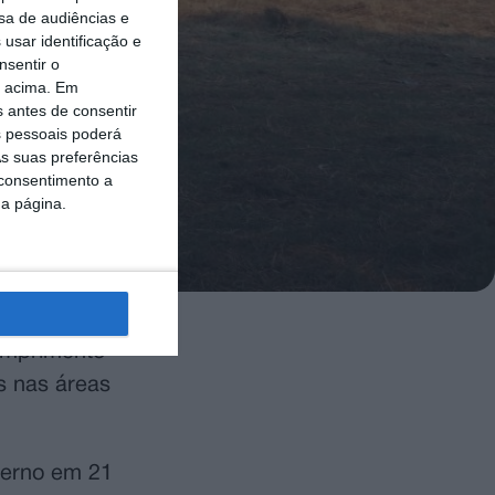
sa de audiências e
usar identificação e
nsentir o
o acima. Em
s antes de consentir
 pessoais poderá
s suas preferências
 consentimento a
da página.
umprimento
s nas áreas
verno em 21