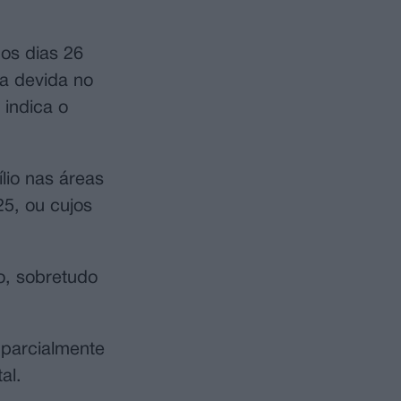
 os dias 26
ia devida no
indica o
lio nas áreas
25, ou cujos
o, sobretudo
 parcialmente
al.