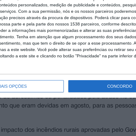
conteúdos personalizados, medição de publicidade e conteúdos, pesqui
serviços.
Com a sua permissão, nós e os nossos parceiros poderemos 
ção precisos através da procura de dispositivos. Poderá clicar para co
ossa parte e pela parte dos nossos 1538 parceiros, conforme descrit
eder a informações mais pormenorizadas e alterar as suas preferência
timento.
Tenha em atenção que algum processamento dos seus dados
nsentimento, mas que tem o direito de se opor a esse processamento. A
as a este website. Você pode alterar suas preferências ou retirar seu
tando a este site e clicando no botão "Privacidade" na parte inferior 
AIS OPÇÕES
CONCORDO
o de acréscimos ou penalidades pelo atraso no c
ento que eram devidas em agosto, para as pessoa
 impacto dos incêndios rurais aprovadas pelo Go