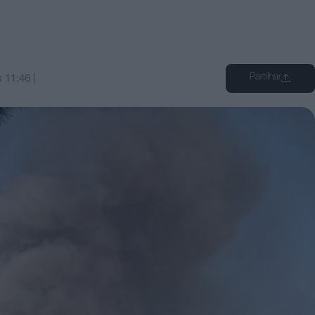
Partilhar
s
11:46
|