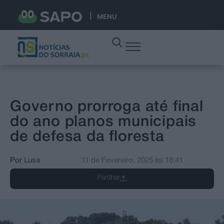
MENU
Governo prorroga até final
do ano planos municipais
de defesa da floresta
Por
Lusa
11 de Fevereiro, 2025
às
18:41
Partilhar