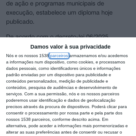
de ação e programas municipais de
execução, estabelece um diploma hoje
publicado.
De acordo com o decreto-lei 06/2025,
publicado em Diário da República, “os
Damos valor à sua privacidade
planos municipais de defesa da floresta
Nós e os nossos 1538
parceiros
armazenamos e/ou acedemos
a informações num dispositivo, como cookies, e processamos
contra incêndios [PMDFCI] em vigor
dados pessoais, como identificadores únicos e informações
produzem efeitos até 31 de dezembro de
padrão enviadas por um dispositivo para publicidade e
conteúdos personalizados, medição de publicidade e
2025, sendo substituídos pelos programas
conteúdos, pesquisa de audiências e desenvolvimento de
sub-regionais de ação e programas
serviços.
Com a sua permissão, nós e os nossos parceiros
poderemos usar identificação e dados de geolocalização
municipais de execução”.
precisos através da procura de dispositivos. Poderá clicar para
consentir o processamento por nossa parte e pela parte dos
Os PMDFCI em que o “período de vigência
nossos 1538 parceiros, conforme descrito acima. Em
tenha terminado em 2021 mantêm-se em
alternativa, pode aceder a informações mais pormenorizadas e
alterar as suas preferências antes de consentir ou recusar o
vigor” até ao último dia de 2025, “sem