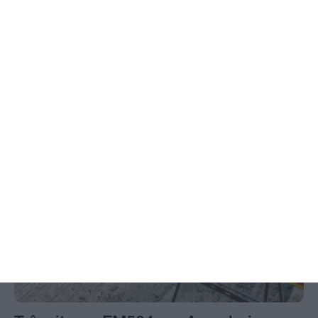
Ministério garante publicação das
notas na sexta-feira