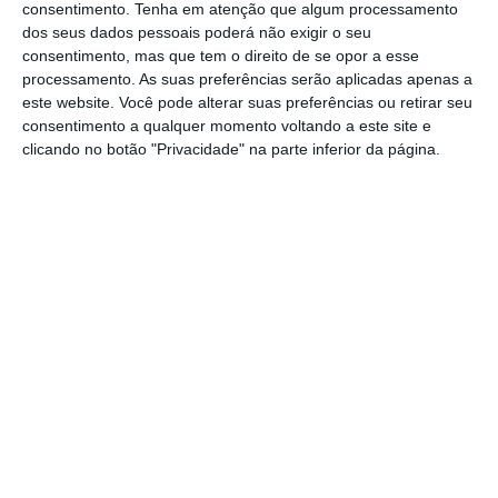
consentimento.
Tenha em atenção que algum processamento
prejuízo da sua atualização ou da sua
dos seus dados pessoais poderá não exigir o seu
consentimento, mas que tem o direito de se opor a esse
revogação pelos programas sub-regionais” e
processamento. As suas preferências serão aplicadas apenas a
municipais de gestão integrada de fogos
este website. Você pode alterar suas preferências ou retirar seu
consentimento a qualquer momento voltando a este site e
rurais, determina-se ainda.
clicando no botão "Privacidade" na parte inferior da página.
A alteração deve-se ao facto de o decreto-lei
82/2021, de 13 de outubro, que estabelece o
Sistema de Gestão Integrada de Fogos
Rurais (SGIFR) no continente, ter sido objeto
de alteração em 2023, prorrogando,
nomeadamente, o prazo de vigência dos
PMDFCI até 31 de dezembro de 2024.
O modelo de governança e de planeamento
do SGIFR implica a aprovação de programas