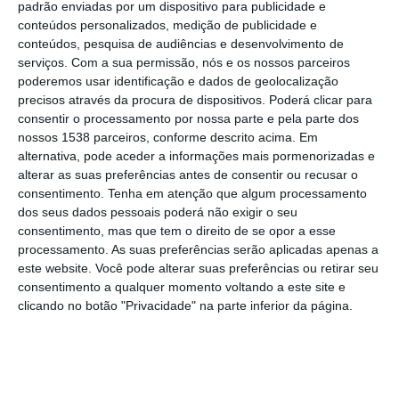
padrão enviadas por um dispositivo para publicidade e
Lisboa.
conteúdos personalizados, medição de publicidade e
conteúdos, pesquisa de audiências e desenvolvimento de
serviços.
Com a sua permissão, nós e os nossos parceiros
Em abril, o executivo já tinha assinado duas
poderemos usar identificação e dados de geolocalização
novas portarias para permitir que, no
precisos através da procura de dispositivos. Poderá clicar para
consentir o processamento por nossa parte e pela parte dos
próximo ano letivo, comecem a abrir vagas
nossos 1538 parceiros, conforme descrito acima. Em
no pré-escolar para acolher mais cinco mil
alternativa, pode aceder a informações mais pormenorizadas e
alterar as suas preferências antes de consentir ou recusar o
crianças a partir dos 3 anos, dando
consentimento.
Tenha em atenção que algum processamento
prioridade às famílias mais carenciadas.
dos seus dados pessoais poderá não exigir o seu
consentimento, mas que tem o direito de se opor a esse
Tendo em conta uma estimativa resultante do
processamento. As suas preferências serão aplicadas apenas a
este website. Você pode alterar suas preferências ou retirar seu
cruzamento entre as inscrições no Portal das
consentimento a qualquer momento voltando a este site e
Matrículas e a previsão das turmas que vão
clicando no botão "Privacidade" na parte inferior da página.
ser constituídas na rede pública e nas
Instituições Particulares de Solidariedade
Social (IPSS), a tutela atualizou a lista de