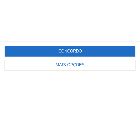
é alunos a completar as salas que ainda não
estejam cheias”, disse na altura o diretor
executivo da AEEP, Rodrigo Queiroz e Melo.
CONCORDO
Partilhar
MAIS OPÇÕES
Conteúdo
relacionado