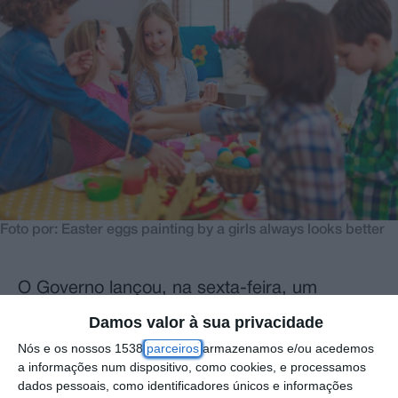
Foto por: Easter eggs painting by a girls always looks better
O Governo lançou, na sexta-feira, um
concurso para a celebração de contratos de
Damos valor à sua privacidade
associação para responder às mais de 12
Nós e os nossos 1538
parceiros
armazenamos e/ou acedemos
a informações num dispositivo, como cookies, e processamos
mil vagas em falta na rede de educação pré-
dados pessoais, como identificadores únicos e informações
escolar, a maioria na região da Grande