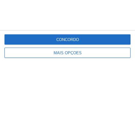
Partilhar
CONCORDO
MAIS OPÇÕES
Conteúdo
relacionado