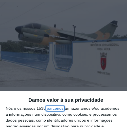
Damos valor à sua privacidade
A ANA/Vinci Airports entregou esta sexta-
Nós e os nossos 1538
parceiros
armazenamos e/ou acedemos
feira, o Estudo de Impacte Ambiental (fase 1)
a informações num dispositivo, como cookies, e processamos
do novo aeroporto Luís de Camões ao
dados pessoais, como identificadores únicos e informações
padrão enviadas por um dispositivo para publicidade e