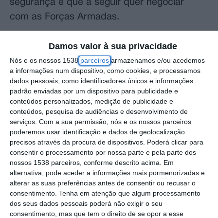
segurança e que a seguir quer negociar
com as Forças Armadas.
Luís Montenegro falava num hotel de Lisboa,
Damos valor à sua privacidade
perante o Conselho Nacional do PSD, numa
Nós e os nossos 1538
parceiros
armazenamos e/ou acedemos
intervenção aberta à comunicação social.
a informações num dispositivo, como cookies, e processamos
dados pessoais, como identificadores únicos e informações
padrão enviadas por um dispositivo para publicidade e
Sobre as negociações sobre as condições
conteúdos personalizados, medição de publicidade e
salariais das forças de segurança, declarou:
conteúdos, pesquisa de audiências e desenvolvimento de
serviços.
Com a sua permissão, nós e os nossos parceiros
“Ainda tenho a esperança que [esse acordo]
poderemos usar identificação e dados de geolocalização
possa ser alcançado, assim os sindicatos e
precisos através da procura de dispositivos. Poderá clicar para
consentir o processamento por nossa parte e pela parte dos
as associações socioprofissionais façam a
nossos 1538 parceiros, conforme descrito acima. Em
sua ponderação e reflexão finais”.
alternativa, pode aceder a informações mais pormenorizadas e
alterar as suas preferências antes de consentir ou recusar o
“Estamos a pensar, naturalmente, depois
consentimento.
Tenha em atenção que algum processamento
dos seus dados pessoais poderá não exigir o seu
desta situação resolvida, promover outras
consentimento, mas que tem o direito de se opor a esse