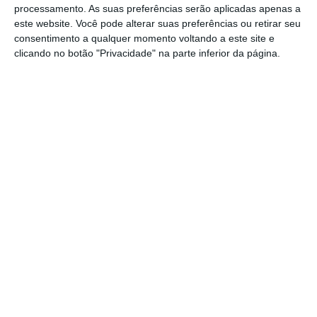
negociações com outros setores da
processamento. As suas preferências serão aplicadas apenas a
este website. Você pode alterar suas preferências ou retirar seu
Administração Pública. Nós não temos
consentimento a qualquer momento voltando a este site e
capacidade para ir a todos ao mesmo
clicando no botão "Privacidade" na parte inferior da página.
tempo, mas temos que ir estabelecendo
prioridades”, acrescentou.
O presidente do PSD e primeiro-ministro
indicou as prioridades do Governo:
“Educação, justiça – porque também
chegámos a um acordo com os oficiais de
justiça –, forças de segurança, e Forças
Armadas, que é o passo seguinte”.
“Ao mesmo tempo que fazemos, eu diria,
uma constante e permanente negociação
com todos os profissionais da área da