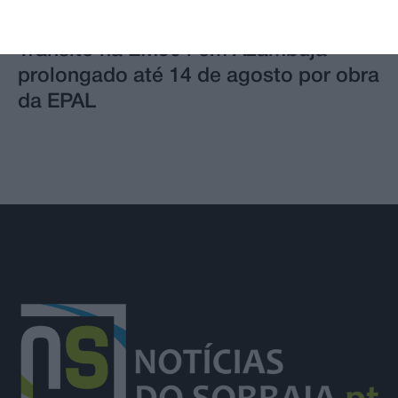
Trânsito na EM504 em Azambuja
prolongado até 14 de agosto por obra
da EPAL