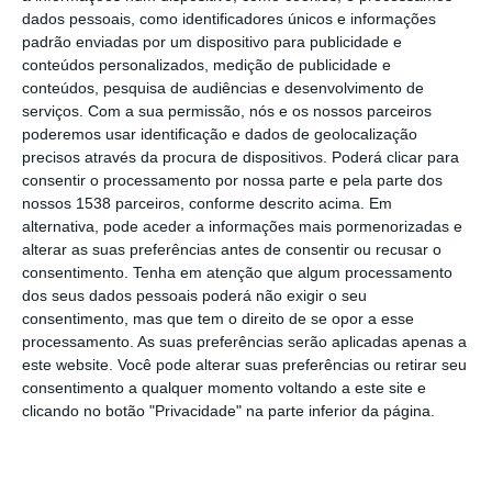
tempo da semana passada, cujas
dados pessoais, como identificadores únicos e informações
padrão enviadas por um dispositivo para publicidade e
candidaturas devem abrir “daqui a uma a
conteúdos personalizados, medição de publicidade e
duas semanas”.
conteúdos, pesquisa de audiências e desenvolvimento de
serviços.
Com a sua permissão, nós e os nossos parceiros
poderemos usar identificação e dados de geolocalização
“Daremos um apoio àquelas explorações
precisos através da procura de dispositivos. Poderá clicar para
que tiveram perdas acima de 30% de
consentir o processamento por nossa parte e pela parte dos
prejuízo, quer para a reposição da
nossos 1538 parceiros, conforme descrito acima. Em
alternativa, pode aceder a informações mais pormenorizadas e
capacidade produtiva, quer para o
alterar as suas preferências antes de consentir ou recusar o
rendimento”, afirmou José Manuel
consentimento.
Tenha em atenção que algum processamento
dos seus dados pessoais poderá não exigir o seu
Fernandes aos jornalistas durante uma visita
consentimento, mas que tem o direito de se opor a esse
a campos de produção de morangos, em
processamento. As suas preferências serão aplicadas apenas a
este website. Você pode alterar suas preferências ou retirar seu
Torres Vedras, distrito de Lisboa.
consentimento a qualquer momento voltando a este site e
clicando no botão "Privacidade" na parte inferior da página.
Vão ser apoiados a 100% os agricultores
que tiverem prejuízos até 5 mil euros, a 85%
entre os 5 mil euros e os 50 mil euros e em