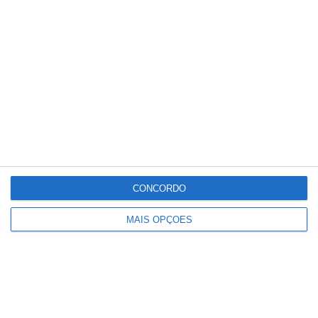
chuva, vento e agitação marítima fortes,
provocou milhares de ocorrências no
continente português, na maioria quedas de
árvores e estruturas, sobretudo na
madrugada de quinta-feira da semana
passada, quando vigoraram avisos
meteorológicos laranja, o segundo nível mais
grave.
CONCORDO
MAIS OPÇÕES
Partilhar