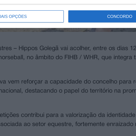
AIS OPÇÕES
CONCORDO
res – Hippos Golegã vai acolher, entre os dias 1
horseball, no âmbito do FIHB / WHR, que integra
iva vem reforçar a capacidade do concelho para 
nacional, destacando o papel do território na pr
tições contribui para a valorização da identidade
ssociada ao setor equestre, fortemente enraizado