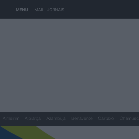
MENU
MAIL
JORNAIS
Almeirim
Alpiarça
Azambuja
Benavente
Cartaxo
Chamusc