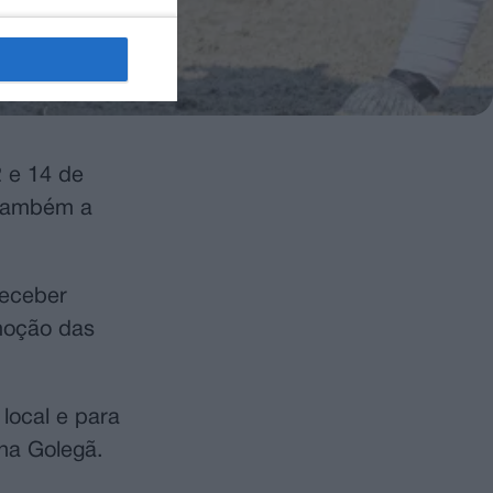
2 e 14 de
 também a
receber
omoção das
 local e para
 na Golegã.