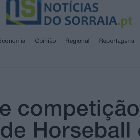
Economia
Opinião
Regional
Reportagens
be competiçã
 de Horseball