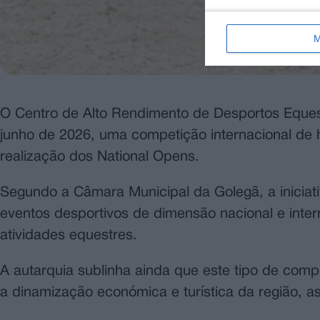
M
O Centro de Alto Rendimento de Desportos Equest
junho de 2026, uma competição internacional de 
realização dos National Opens.
Segundo a Câmara Municipal da Golegã, a iniciat
eventos desportivos de dimensão nacional e inter
atividades equestres.
A autarquia sublinha ainda que este tipo de compe
a dinamização económica e turística da região, a