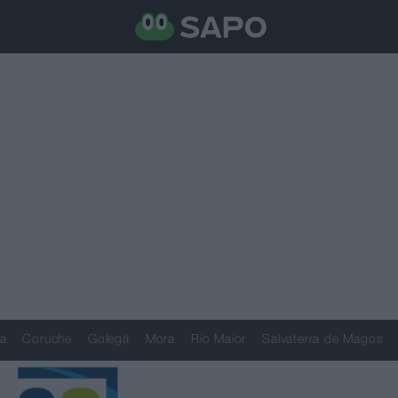
a
Coruche
Golegã
Mora
Rio Maior
Salvaterra de Magos