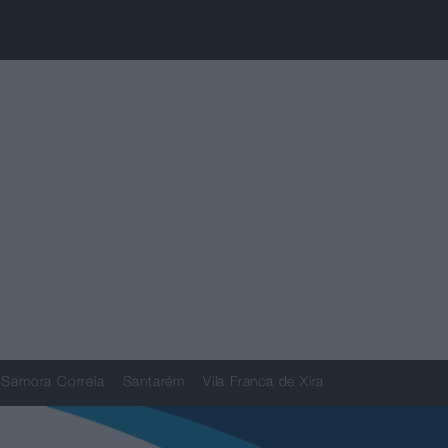
Samora Correia
Santarém
Vila Franca de Xira