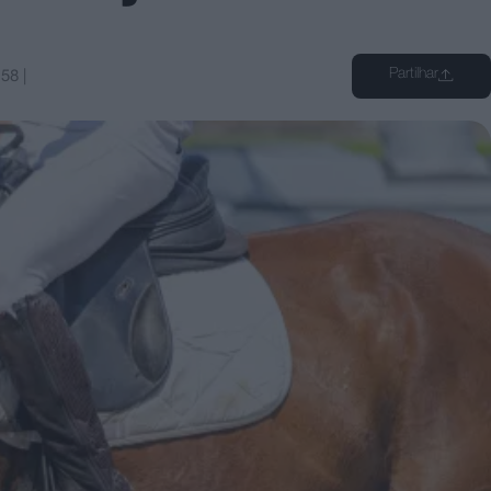
Partilhar
:58
|