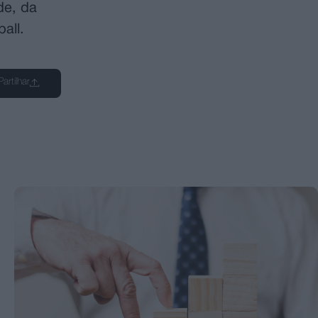
de, da
all.
Partilhar