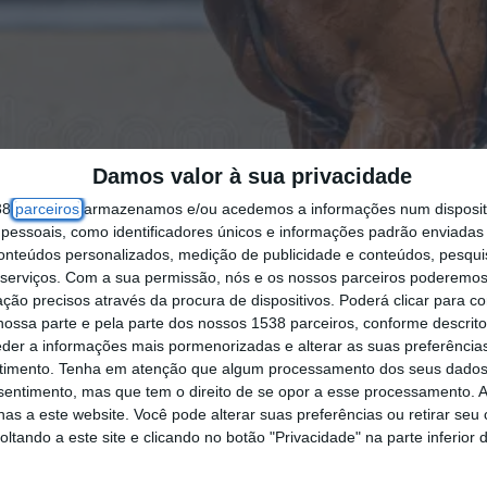
Damos valor à sua privacidade
38
parceiros
armazenamos e/ou acedemos a informações num dispositi
essoais, como identificadores únicos e informações padrão enviadas 
conteúdos personalizados, medição de publicidade e conteúdos, pesqui
serviços.
Com a sua permissão, nós e os nossos parceiros poderemos 
ção precisos através da procura de dispositivos. Poderá clicar para co
ossa parte e pela parte dos nossos 1538 parceiros, conforme descrit
eder a informações mais pormenorizadas e alterar as suas preferência
timento.
Tenha em atenção que algum processamento dos seus dados
nsentimento, mas que tem o direito de se opor a esse processamento. A
as a este website. Você pode alterar suas preferências ou retirar seu
tando a este site e clicando no botão "Privacidade" na parte inferior 