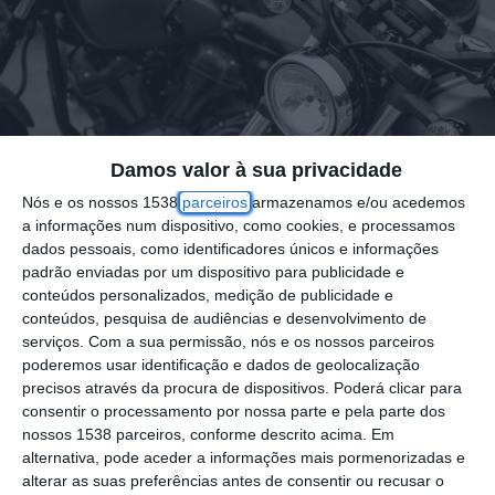
Damos valor à sua privacidade
Nós e os nossos 1538
parceiros
armazenamos e/ou acedemos
a informações num dispositivo, como cookies, e processamos
dados pessoais, como identificadores únicos e informações
padrão enviadas por um dispositivo para publicidade e
conteúdos personalizados, medição de publicidade e
conteúdos, pesquisa de audiências e desenvolvimento de
serviços.
Com a sua permissão, nós e os nossos parceiros
poderemos usar identificação e dados de geolocalização
precisos através da procura de dispositivos. Poderá clicar para
A vila da Golegã vai ser palco de mais uma
consentir o processamento por nossa parte e pela parte dos
edição do Passeio de Motas Clássicas, que
nossos 1538 parceiros, conforme descrito acima. Em
este ano decorre no dia 11 de maio de 2025.
alternativa, pode aceder a informações mais pormenorizadas e
alterar as suas preferências antes de consentir ou recusar o
O evento, que já vai na sua 8.ª edição, reúne