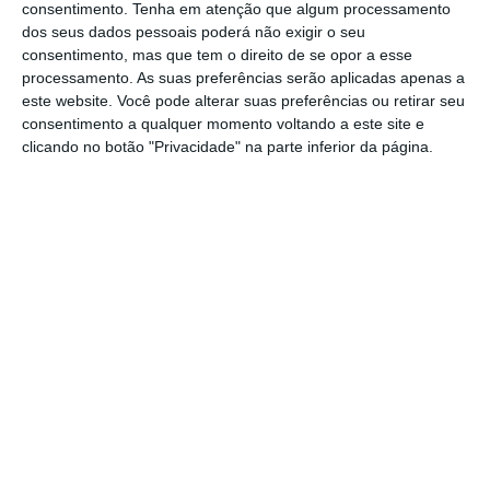
consentimento.
Tenha em atenção que algum processamento
apaixonados por motociclos históricos para
dos seus dados pessoais poderá não exigir o seu
consentimento, mas que tem o direito de se opor a esse
um passeio de convívio e celebração do
processamento. As suas preferências serão aplicadas apenas a
património motorizado.
este website. Você pode alterar suas preferências ou retirar seu
consentimento a qualquer momento voltando a este site e
clicando no botão "Privacidade" na parte inferior da página.
As inscrições têm um custo de 25 euros e
incluem almoço e reforço alimentar ao longo
do percurso. Para além do passeio, serão
atribuídos prémios às categorias de mota
mais antiga, maior grupo e grupo mais
distante.
Os interessados podem inscrever-se através
da organização Rédea Curta, pelo contacto
919 629 204. O evento conta com o apoio do
Município da Golegã e de várias entidades