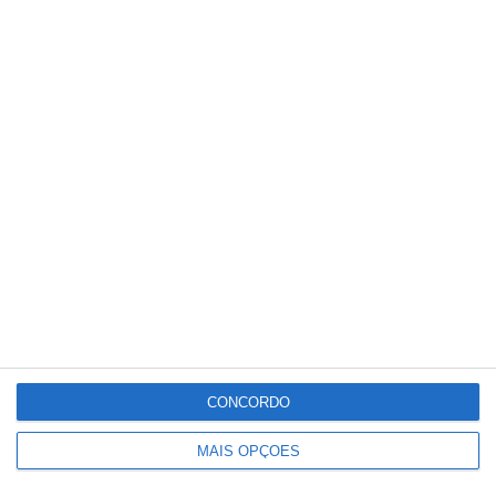
Detenções registadas pela PSP em
eventos desportivos aumentam 136%
e infrações descem
CONCORDO
MAIS OPÇÕES