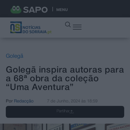
MENU
Golegã
Golegã inspira autoras para
a 68ª obra da coleção
“Uma Aventura”
Por
Redacção
7 de Junho, 2024
às
18:59
Partilhar