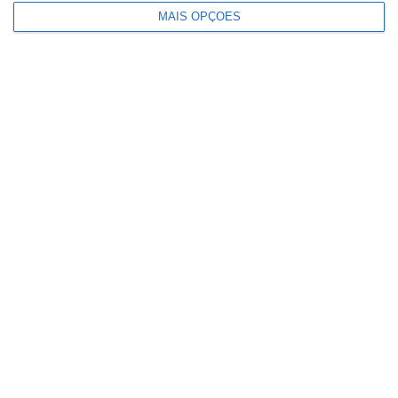
MAIS OPÇÕES
Menos de 1% dos fogos deste ano
causaram 81% da área ardida