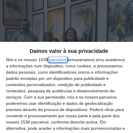
Damos valor à sua privacidade
Nós e os nossos 1538
parceiros
armazenamos e/ou acedemos
a informações num dispositivo, como cookies, e processamos
dados pessoais, como identificadores únicos e informações
padrão enviadas por um dispositivo para publicidade e
conteúdos personalizados, medição de publicidade e
conteúdos, pesquisa de audiências e desenvolvimento de
serviços.
Com a sua permissão, nós e os nossos parceiros
poderemos usar identificação e dados de geolocalização
As escritoras Ana Maria Magalhães e Isabel
precisos através da procura de dispositivos. Poderá clicar para
consentir o processamento por nossa parte e pela parte dos
Alçada, estão desde o início da semana na
nossos 1538 parceiros, conforme descrito acima. Em
Golegã, onde se vão inspirar para escrever o
alternativa, pode aceder a informações mais pormenorizadas e