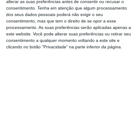
68º livro da obra “Uma Aventura”.
alterar as suas preferências antes de consentir ou recusar o
consentimento.
Tenha em atenção que algum processamento
dos seus dados pessoais poderá não exigir o seu
O livro terá como título “Uma Aventura na
consentimento, mas que tem o direito de se opor a esse
Curva do Rio”, e na base do trabalho das
processamento. As suas preferências serão aplicadas apenas a
este website. Você pode alterar suas preferências ou retirar seu
autoras estarão locais icónicos do concelho
consentimento a qualquer momento voltando a este site e
da Golegã como a Reserva Natural do Paul
clicando no botão "Privacidade" na parte inferior da página.
do Boquilobo, a Feira de São Martinho e
Feira Nacional do Cavalo, a Casa Estúdio
Carlos Relvas, o Museu Mestre Martins
Correia, os rios e a riqueza do território.
No primeiro dia de trabalho, o Vice-
Presidente da Câmara Municipal, Diogo Rosa
e Alexandra Marques, da Fundação Mendes
Gonçalves, reuniram com as escritoras
relativamente à História das três freguesias