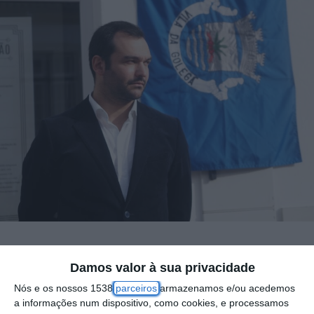
O vice-presidente da Câmara da Golegã
Damos valor à sua privacidade
disse hoje que o reconhecimento da Arte
Nós e os nossos 1538
parceiros
armazenamos e/ou acedemos
Equestre Portuguesa como Património
a informações num dispositivo, como cookies, e processamos