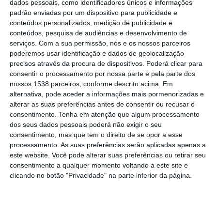
dados pessoais, como identificadores únicos e informações
Imaterial Cultural da Humanidade pela
padrão enviadas por um dispositivo para publicidade e
UNESCO é “uma forma de valorizar o
conteúdos personalizados, medição de publicidade e
conteúdos, pesquisa de audiências e desenvolvimento de
território, a cultura e o património” do país.
serviços.
Com a sua permissão, nós e os nossos parceiros
poderemos usar identificação e dados de geolocalização
“É importante e é uma forma de valorizar o
precisos através da procura de dispositivos. Poderá clicar para
nosso território, a nossa cultura e o
consentir o processamento por nossa parte e pela parte dos
nossos 1538 parceiros, conforme descrito acima. Em
reconhecimento da UNESCO é fundamental.
alternativa, pode aceder a informações mais pormenorizadas e
Nós próprios enviámos essa candidatura e
alterar as suas preferências antes de consentir ou recusar o
consentimento.
Tenha em atenção que algum processamento
só dessa forma conseguimos preservar
dos seus dados pessoais poderá não exigir o seu
aquilo que de melhor temos e também dizer
consentimento, mas que tem o direito de se opor a esse
processamento. As suas preferências serão aplicadas apenas a
ao mundo que temos este reconhecimento”,
este website. Você pode alterar suas preferências ou retirar seu
disse Diogo Rosa.
consentimento a qualquer momento voltando a este site e
clicando no botão "Privacidade" na parte inferior da página.
A classificação, atribuída na reunião do
Comité Intergovernamental para Salvaguarda
do Património Cultural Imaterial, no Paraguai,