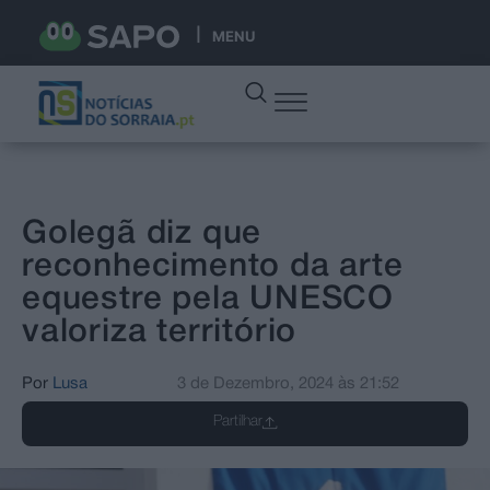
MENU
Golegã diz que
reconhecimento da arte
equestre pela UNESCO
valoriza território
Por
Lusa
3 de Dezembro, 2024
às
21:52
Partilhar