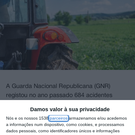
A Guarda Nacional Republicana (GNR)
registou no ano passado 684 acidentes
rodoviários com veículos agrícolas, que
Damos valor à sua privacidade
causaram 52 mortos, 85 feridos graves e 262
Nós e os nossos 1538
parceiros
armazenamos e/ou acedemos
feridos ligeiros, refere hoje a guarda em
a informações num dispositivo, como cookies, e processamos
dados pessoais, como identificadores únicos e informações
comunicado.