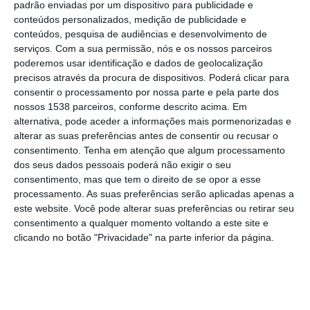
padrão enviadas por um dispositivo para publicidade e
conteúdos personalizados, medição de publicidade e
Em 2023 tinham sido registados 602
conteúdos, pesquisa de audiências e desenvolvimento de
acidentes que envolveram veículos agrícolas,
serviços.
Com a sua permissão, nós e os nossos parceiros
poderemos usar identificação e dados de geolocalização
dos quais resultaram 40 vítimas mortais, 65
precisos através da procura de dispositivos. Poderá clicar para
feridos graves e 224 feridos ligeiros.
consentir o processamento por nossa parte e pela parte dos
nossos 1538 parceiros, conforme descrito acima. Em
alternativa, pode aceder a informações mais pormenorizadas e
Numa nota para assinalar o arranque hoje da
alterar as suas preferências antes de consentir ou recusar o
Operação “Campo Seguro 2025”, a GNR
consentimento.
Tenha em atenção que algum processamento
refere que pretende sensibilizar a população
dos seus dados pessoais poderá não exigir o seu
consentimento, mas que tem o direito de se opor a esse
em geral para a adoção de comportamentos
processamento. As suas preferências serão aplicadas apenas a
preventivos face aos furtos de produtos e
este website. Você pode alterar suas preferências ou retirar seu
consentimento a qualquer momento voltando a este site e
máquinas agrícolas, ao furto de metais não
clicando no botão "Privacidade" na parte inferior da página.
preciosos e a situações de exploração
laboral, designadamente aquelas que
possam configurar tráfico de seres humanos.