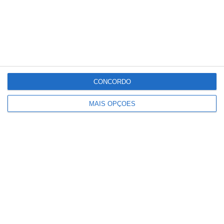
a gravidade dos ferimentos.
Partilhar
CONCORDO
MAIS OPÇÕES
Conteúdo
relacionado