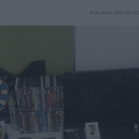
9 de Julho, 2025
às
15: