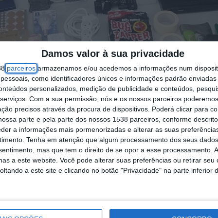
Damos valor à sua privacidade
38
parceiros
armazenamos e/ou acedemos a informações num dispositi
essoais, como identificadores únicos e informações padrão enviadas 
conteúdos personalizados, medição de publicidade e conteúdos, pesqui
serviços.
Com a sua permissão, nós e os nossos parceiros poderemos 
ção precisos através da procura de dispositivos. Poderá clicar para co
ossa parte e pela parte dos nossos 1538 parceiros, conforme descrit
eder a informações mais pormenorizadas e alterar as suas preferência
timento.
Tenha em atenção que algum processamento dos seus dados
nsentimento, mas que tem o direito de se opor a esse processamento. A
as a este website. Você pode alterar suas preferências ou retirar seu
tando a este site e clicando no botão "Privacidade" na parte inferior 