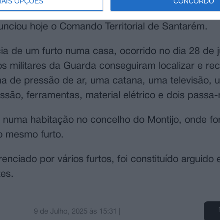
AIS OPÇÕES
CONCORDO
 furto numa residência, no concelho de Abrantes,
nciou hoje o Comando Territorial de Santarém.
 de um furto numa casa, ocorrido no dia 28 de j
os militares da Guarda conseguiram localizar e re
ma de pressão de ar, uma catana, uma televisão, u
são, ferramentas, material elétrico e dois passa
 numa habitação no concelho do Montijo, onde f
o mesmo furto.
nciado por vários furtos, foi constituído arguido 
es.
9 de Julho, 2025
às
15:31
|