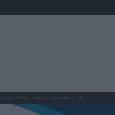
Samora Correia
Santarém
Vila Franca de Xira