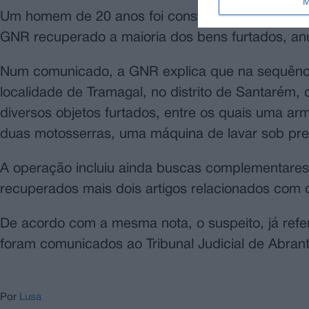
M
Um homem de 20 anos foi constituído arguido por
GNR recuperado a maioria dos bens furtados, anu
Num comunicado, a GNR explica que na sequência
localidade de Tramagal, no distrito de Santarém, 
diversos objetos furtados, entre os quais uma ar
duas motosserras, uma máquina de lavar sob pres
A operação incluiu ainda buscas complementares
recuperados mais dois artigos relacionados com 
De acordo com a mesma nota, o suspeito, já refere
foram comunicados ao Tribunal Judicial de Abrant
Por
Lusa