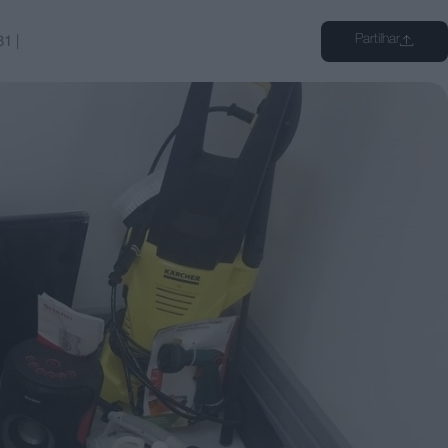
Partilhar
31
|