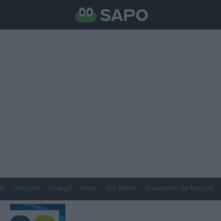
a
Coruche
Golegã
Mora
Rio Maior
Salvaterra de Magos