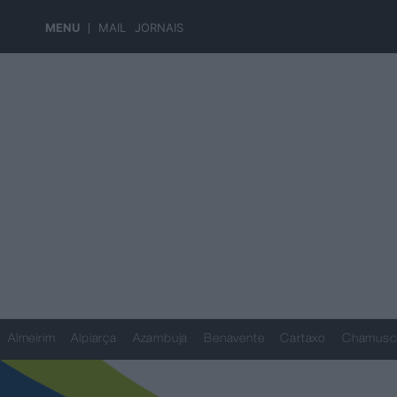
MENU
MAIL
JORNAIS
Almeirim
Alpiarça
Azambuja
Benavente
Cartaxo
Chamusc