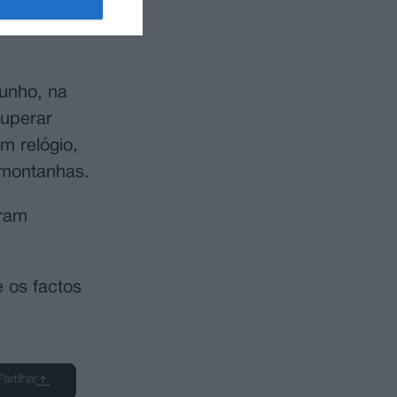
 tendo a
unho, na
cuperar
m relógio,
-montanhas.
oram
e os factos
Partilhar