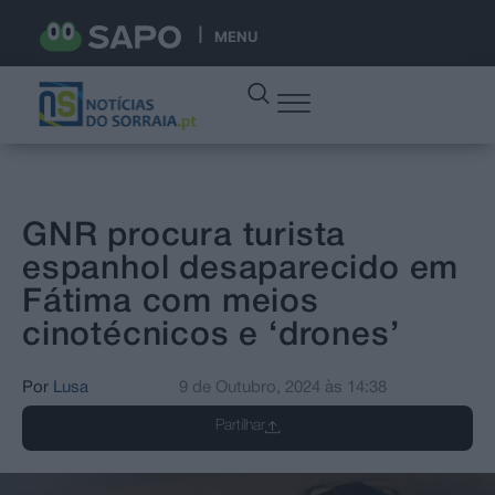
MENU
GNR procura turista
espanhol desaparecido em
Fátima com meios
cinotécnicos e ‘drones’
Por
Lusa
9 de Outubro, 2024
às
14:38
Partilhar