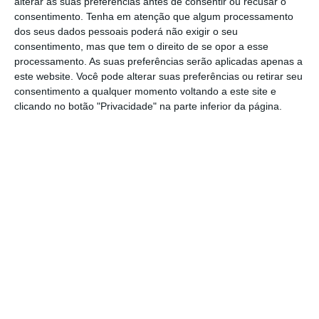
alterar as suas preferências antes de consentir ou recusar o
em Fátima desde domingo, contando hoje
consentimento.
Tenha em atenção que algum processamento
com meios cinotécnicos e ‘drones’, disse à
dos seus dados pessoais poderá não exigir o seu
consentimento, mas que tem o direito de se opor a esse
agência Lusa fonte do Comando Territorial de
processamento. As suas preferências serão aplicadas apenas a
Santarém.
este website. Você pode alterar suas preferências ou retirar seu
consentimento a qualquer momento voltando a este site e
clicando no botão "Privacidade" na parte inferior da página.
Segundo o major Cláudio Lopes, Relações
Públicas do Comando Territorial de Santarém
da GNR, o homem, de 64 anos, estava
alojado num hotel da cidade, no concelho de
Ourém (Santarém), com um grupo de
cidadãos da mesma nacionalidade, e terá
sido visto pela última vez na zona de Santa
Catarina da Serra, no concelho de Leiria.
“Iniciámos as buscas logo no domingo e hoje
prosseguem com binómios cinotécnicos e