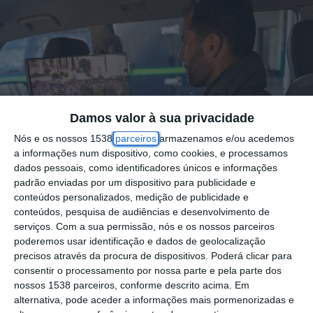
Damos valor à sua privacidade
Nós e os nossos 1538
parceiros
armazenamos e/ou acedemos
a informações num dispositivo, como cookies, e processamos
dados pessoais, como identificadores únicos e informações
padrão enviadas por um dispositivo para publicidade e
conteúdos personalizados, medição de publicidade e
conteúdos, pesquisa de audiências e desenvolvimento de
serviços.
Com a sua permissão, nós e os nossos parceiros
poderemos usar identificação e dados de geolocalização
precisos através da procura de dispositivos. Poderá clicar para
consentir o processamento por nossa parte e pela parte dos
A Guarda Nacional Republicana (GNR) está a
nossos 1538 parceiros, conforme descrito acima. Em
procurar um turista espanhol desaparecido
alternativa, pode aceder a informações mais pormenorizadas e