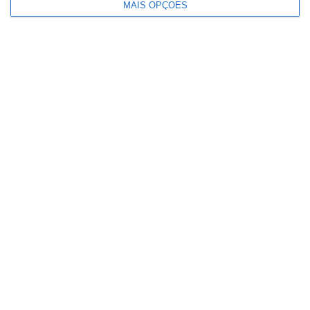
MAIS OPÇÕES
Município de Santarém atribui bolsas
de estudo de 1.500 euros