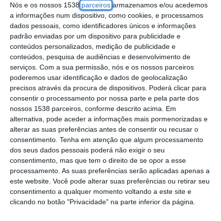
Nós e os nossos 1538
parceiros
armazenamos e/ou acedemos
a informações num dispositivo, como cookies, e processamos
dados pessoais, como identificadores únicos e informações
A GNR vai realizar, a partir de segunda-feira,
padrão enviadas por um dispositivo para publicidade e
uma operação de fiscalização rodoviária
conteúdos personalizados, medição de publicidade e
conteúdos, pesquisa de audiências e desenvolvimento de
nacional direcionada para o controlo de
serviços.
Com a sua permissão, nós e os nossos parceiros
velocidade, sobretudo nas vias mais críticas
poderemos usar identificação e dados de geolocalização
em termos de sinistralidade, anunciou a
precisos através da procura de dispositivos. Poderá clicar para
consentir o processamento por nossa parte e pela parte dos
corporação.
nossos 1538 parceiros, conforme descrito acima. Em
alternativa, pode aceder a informações mais pormenorizadas e
A operação, que decorrerá até domingo, irá
alterar as suas preferências antes de consentir ou recusar o
consentimento.
Tenha em atenção que algum processamento
incidir nos locais onde se verifica “uma maior
dos seus dados pessoais poderá não exigir o seu
incidência na sinistralidade e incumprimento
consentimento, mas que tem o direito de se opor a esse
processamento. As suas preferências serão aplicadas apenas a
dos limites de velocidade, com o objetivo de
este website. Você pode alterar suas preferências ou retirar seu
promover a segurança rodoviária, em todo o
consentimento a qualquer momento voltando a este site e
território nacional continental”, adianta a
clicando no botão "Privacidade" na parte inferior da página.
Guarda Nacional Republicana (GNR) em