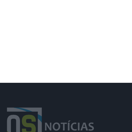
Trânsito na EM504 em Azambuja
prolongado até 14 de agosto por obra
da EPAL