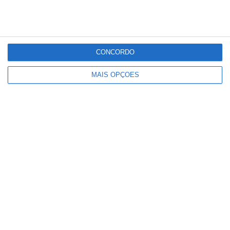
Partilhar
CONCORDO
MAIS OPÇÕES
Conteúdo
relacionado