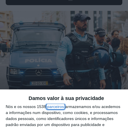
Damos valor à sua privacidade
Nós e os nossos 1538
parceiros
armazenamos e/ou acedemos
A GNR e a PSP detiveram 67 pessoas, 24
a informações num dispositivo, como cookies, e processamos
dados pessoais, como identificadores únicos e informações
das quais por conduzir sob o efeito do
padrão enviadas por um dispositivo para publicidade e