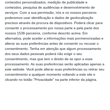
álcool, entre sexta-feira e sábado em
conteúdos personalizados, medição de publicidade e
conteúdos, pesquisa de audiências e desenvolvimento de
diferentes localidades de norte a sul do país,
serviços.
Com a sua permissão, nós e os nossos parceiros
anunciaram hoje estas forças de segurança.
poderemos usar identificação e dados de geolocalização
precisos através da procura de dispositivos. Poderá clicar para
Em comunicado, a GNR e a PSP explicaram
consentir o processamento por nossa parte e pela parte dos
nossos 1538 parceiros, conforme descrito acima. Em
que as detenções – 10 das quais por falta de
alternativa, pode aceder a informações mais pormenorizadas e
habilitação legal para conduzir, 10 por tráfico
alterar as suas preferências antes de consentir ou recusar o
consentimento.
Tenha em atenção que algum processamento
de droga e uma por posse de arma proibida
dos seus dados pessoais poderá não exigir o seu
– aconteceram no âmbito da campanha
consentimento, mas que tem o direito de se opor a esse
processamento. As suas preferências serão aplicadas apenas a
“Portugal Sempre Seguro”.
este website. Você pode alterar suas preferências ou retirar seu
consentimento a qualquer momento voltando a este site e
Além das detenções, as autoridades
clicando no botão "Privacidade" na parte inferior da página.
apreenderam cerca de 2.490 doses
individuais de droga, nomeadamente 808
doses de canábis, 99 de haxixe, 69 de
cocaína e 35 de heroína, 12 carros, duas