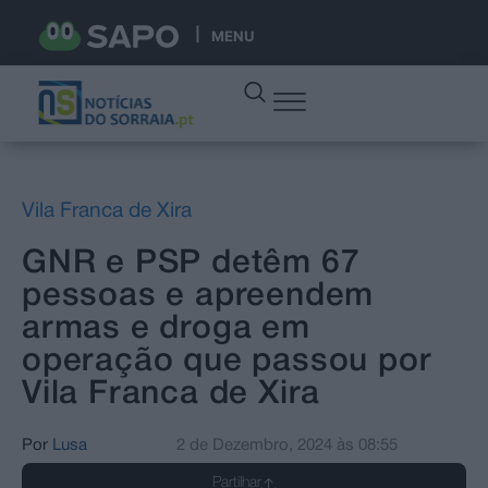
MENU
Vila Franca de Xira
GNR e PSP detêm 67
pessoas e apreendem
armas e droga em
operação que passou por
Vila Franca de Xira
Por
Lusa
2 de Dezembro, 2024
às
08:55
Partilhar