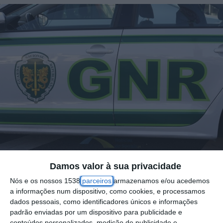
Damos valor à sua privacidade
A GNR deteve hoje nas vias rápidas de
Nós e os nossos 1538
parceiros
armazenamos e/ou acedemos
a informações num dispositivo, como cookies, e processamos
acesso a Lisboa, em quatro horas, 66
dados pessoais, como identificadores únicos e informações
pessoas por conduzirem embriagadas, mais
padrão enviadas por um dispositivo para publicidade e
conteúdos personalizados, medição de publicidade e