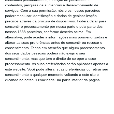
do que numa ação similar realizada em 2025
conteúdos, pesquisa de audiências e desenvolvimento de
a propósito dos Santos Populares da capital.
serviços.
Com a sua permissão, nós e os nossos parceiros
poderemos usar identificação e dados de geolocalização
Segundo a GNR, entre as 04:00 e as 08:00
precisos através da procura de dispositivos. Poderá clicar para
consentir o processamento por nossa parte e pela parte dos
de hoje, foram controlados 2.989 condutores
nossos 1538 parceiros, conforme descrito acima. Em
no âmbito de uma “ação especial de
alternativa, pode aceder a informações mais pormenorizadas e
alterar as suas preferências antes de consentir ou recusar o
fiscalização rodoviária” relacionada com as
consentimento.
Tenha em atenção que algum processamento
festas dos Santos Populares de Lisboa,
dos seus dados pessoais poderá não exigir o seu
consentimento, mas que tem o direito de se opor a esse
tendo 264 apresentado excesso de álcool no
processamento. As suas preferências serão aplicadas apenas a
sangue.
este website. Você pode alterar suas preferências ou retirar seu
consentimento a qualquer momento voltando a este site e
Destes, 66 foram detidos por conduzirem
clicando no botão "Privacidade" na parte inferior da página.
com uma taxa de álcool no sangue igual ou
superior a 1,2 g/l, o que constitui a prática
do crime de condução em estado de
embriaguez.