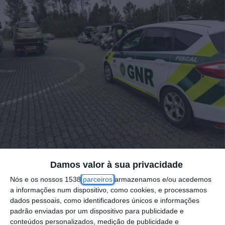
Damos valor à sua privacidade
Nós e os nossos 1538
parceiros
armazenamos e/ou acedemos
O Comando Territorial de Santarém divulgou
a informações num dispositivo, como cookies, e processamos
dados pessoais, como identificadores únicos e informações
o balanço das operações realizadas no
padrão enviadas por um dispositivo para publicidade e
distrito entre os dias 17 e 23 de novembro.
conteúdos personalizados, medição de publicidade e