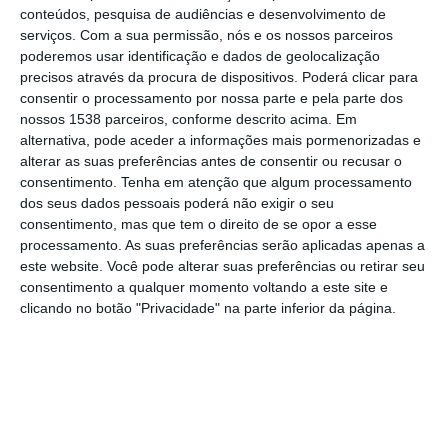
Estas ações integraram a atividade
conteúdos, pesquisa de audiências e desenvolvimento de
serviços.
Com a sua permissão, nós e os nossos parceiros
operacional diária da Guarda Nacional
poderemos usar identificação e dados de geolocalização
Republicana e tiveram como objetivo a
precisos através da procura de dispositivos. Poderá clicar para
consentir o processamento por nossa parte e pela parte dos
prevenção e o combate à criminalidade, a
nossos 1538 parceiros, conforme descrito acima. Em
promoção da segurança rodoviária e a
alternativa, pode aceder a informações mais pormenorizadas e
alterar as suas preferências antes de consentir ou recusar o
fiscalização de diversas matérias de caráter
consentimento.
Tenha em atenção que algum processamento
contraordenacional.
dos seus dados pessoais poderá não exigir o seu
consentimento, mas que tem o direito de se opor a esse
Durante o período em análise foram detidas
processamento. As suas preferências serão aplicadas apenas a
este website. Você pode alterar suas preferências ou retirar seu
32 pessoas. As autoridades destacam doze
consentimento a qualquer momento voltando a este site e
detenções por condução sob o efeito do
clicando no botão "Privacidade" na parte inferior da página.
álcool. Registaram-se ainda cinco detenções
por desobediência e quatro por condução
sem habilitação legal. Foram igualmente
detidas duas pessoas por crimes