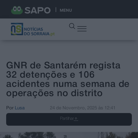
MENU
GNR de Santarém regista
32 detenções e 106
acidentes numa semana de
operações no distrito
Por
Lusa
24 de Novembro, 2025
às
12:41
Partilhar