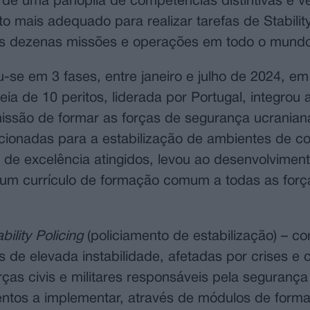
 de uma panóplia de competências distintivas e ve
o mais adequado para realizar tarefas de Stability
 dezenas missões e operações em todo o mundo
e em 3 fases, entre janeiro e julho de 2024, em
ia de 10 peritos, liderada por Portugal, integrou
issão de formar as forças de segurança ucranian
ionadas para a estabilização de ambientes de con
 de excelência atingidos, levou ao desenvolvimen
 um currículo de formação comum a todas as forç
bility Policing
(policiamento de estabilização) – co
s de elevada instabilidade, afetadas por crises e c
ças civis e militares responsáveis pela segurança
mentos a implementar, através de módulos de form