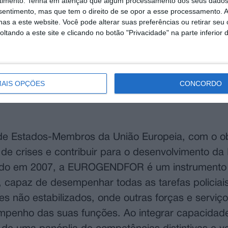
timento.
Tenha em atenção que algum processamento dos seus dados
 Este foi a primeira projeção de pessoal uniformi
nsentimento, mas que tem o direito de se opor a esse processamento. A
as a este website. Você pode alterar suas preferências ou retirar seu
eração Russa em fevereiro de 2022.
tando a este site e clicando no botão "Privacidade" na parte inferior 
ânia (EUAM Ukraine) é uma missão civil não execu
har os organismos de segurança do Estado ucrani
ação penal, luta contra a corrupção e direitos hum
AIS OPÇÕES
CONCORDO
mento de serviços de segurança sustentáveis, resp
de Estados-Membros da União Europeia, com o ob
de crises e contribuir para o desenvolvimento da P
ado em 2007, a EUROGENDFOR é um instrumento 
l, capaz de desempenhar todas as tarefas policia
s não estabilizados, onde outras forças e serviç
mpenho das suas funções. Ao integrar capacidades