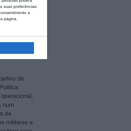
 pessoais poderá
zado na
s suas preferências
 consentimento a
da página.
tiva que foi
ano em
anos. O seu
onsáveis e
jetivo de
olítica
operacional,
is num
os de
 militares e