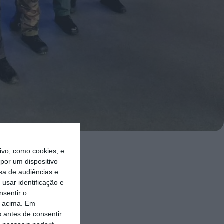
vo, como cookies, e
OR),
por um dispositivo
sa de audiências e
 territórios
usar identificação e
nfrenta. A
nsentir o
o acima. Em
mentos de
s antes de consentir
ivil) e 2