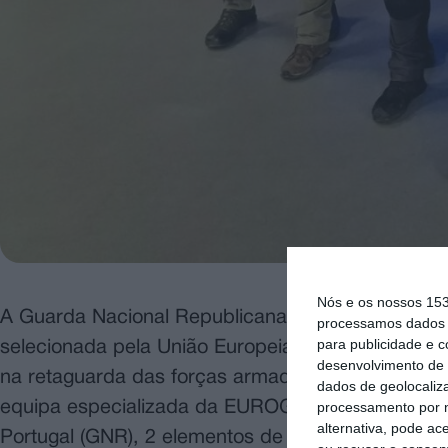
Nós e os nossos 15
A Guarda Nacional Republicana liderou a equip
processamos dados p
para publicidade e 
selecionada pela União Europeia, para formar as f
desenvolvimento de 
na retaguarda das forças armadas, proporcionando
dados de geolocaliza
processamento por n
equipa especializada da EUROGENDFOR, liderada
alternativa, pode ac
Portugal (GNR), 2 elementos de França (Gendarmer