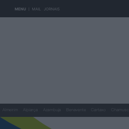
MENU
MAIL
JORNAIS
Almeirim
Alpiarça
Azambuja
Benavente
Cartaxo
Chamusc