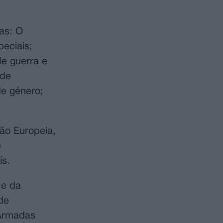
as: O
peciais;
de guerra e
 de
de género;
ão Europeia,
e
país.
 e da
de
 Armadas