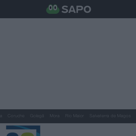
a
Coruche
Golegã
Mora
Rio Maior
Salvaterra de Magos