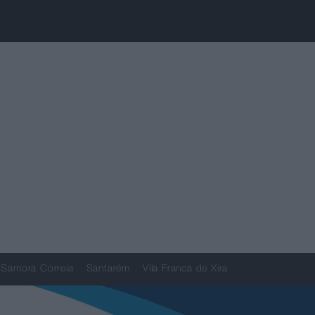
Samora Correia
Santarém
Vila Franca de Xira