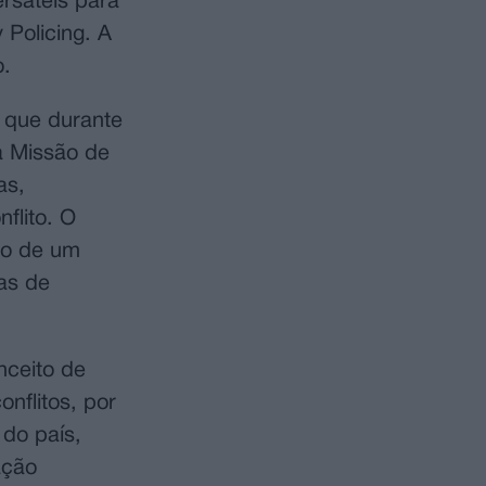
rsáteis para
 Policing. A
.
 que durante
 a Missão de
as,
flito. O
to de um
as de
nceito de
onflitos, por
 do país,
ação