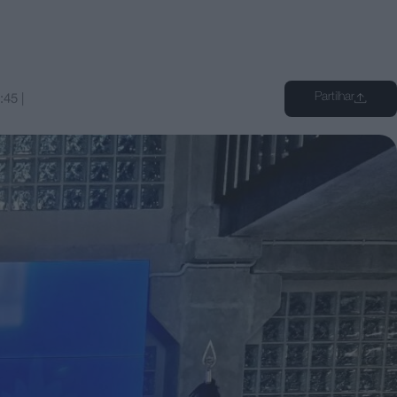
Partilhar
:45
|