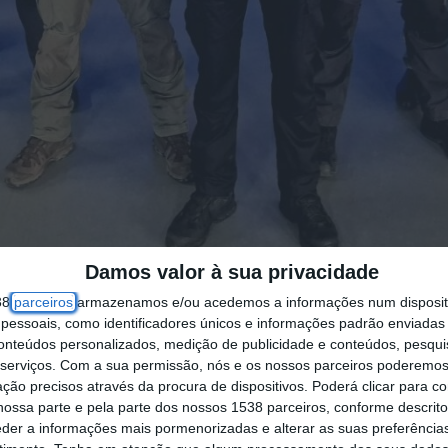
Damos valor à sua privacidade
38
parceiros
armazenamos e/ou acedemos a informações num dispositi
a da Força de Gendarmerie Europeia (EUROGENDF
essoais, como identificadores únicos e informações padrão enviadas 
conteúdos personalizados, medição de publicidade e conteúdos, pesqui
orças de segurança ucranianas na estabilização de
serviços.
Com a sua permissão, nós e os nossos parceiros poderemos 
 maior resiliência face aos desafios que o país e
ção precisos através da procura de dispositivos. Poderá clicar para co
ossa parte e pela parte dos nossos 1538 parceiros, conforme descrit
 por um Oficial da GNR, foi composta por 4 ele
eder a informações mais pormenorizadas e alterar as suas preferência
ie Nationale), 2 elementos de Espanha (Guardia C