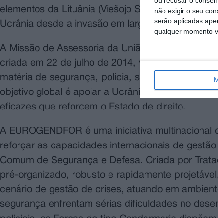
ou recusar o consen
elementos da Lituânia (Viešojo Saugumo Tarnyba).
não exigir o seu co
serão aplicadas apen
Ucrânia desde a invasão em larga escala da Fed
qualquer momento vol
A Missão de Assessoria da União Europeia na Ucr
criada em 22 de julho de 2014, visando aconsel
matéria de segurança, polícia, sistema judicial, 
M
objetivo global é apoiar a Ucrânia no desenvolvi
eficazes que reforcem o Estado de direito.
A EUROGENDFOR é uma iniciativa multinacional 
reforçar as capacidades internacionais de gestão 
Comum de Segurança e Defesa. Criada por Trat
pré-organizado, robusto e rapidamente projetáve
cenário de gestão de crises, atuando em ambiente
segurança enfrentam sérias dificuldades no dese