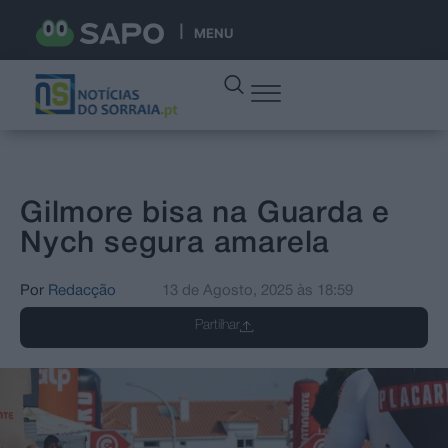
MENU
Gilmore bisa na Guarda e
Nych segura amarela
Por
Redacção
13 de Agosto, 2025
às
18:59
Partilhar