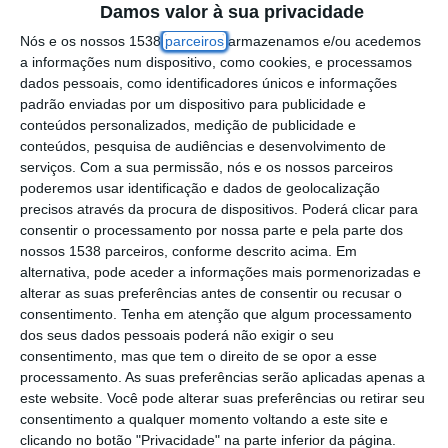
(Anicolor-Tien21) foi quarto e segurou a
Damos valor à sua privacidade
camisola amarela antes da subida à Torre.
Nós e os nossos 1538
parceiros
armazenamos e/ou acedemos
a informações num dispositivo, como cookies, e processamos
dados pessoais, como identificadores únicos e informações
Ultrapassado o dia de descanso, o pelotão
padrão enviadas por um dispositivo para publicidade e
da Volta a Portugal regressou para uma
conteúdos personalizados, medição de publicidade e
tirada acidentada de 175,2 quilómetros,
conteúdos, pesquisa de audiências e desenvolvimento de
serviços.
Com a sua permissão, nós e os nossos parceiros
marcada por quatro contagens de montanha
poderemos usar identificação e dados de geolocalização
e pela já conhecida chegada em subida à
precisos através da procura de dispositivos. Poderá clicar para
consentir o processamento por nossa parte e pela parte dos
cidade mais alta do país. Tudo começou em
nossos 1538 parceiros, conforme descrito acima. Em
Águeda, de onde partiram 102 ciclistas.
alternativa, pode aceder a informações mais pormenorizadas e
alterar as suas preferências antes de consentir ou recusar o
Após algumas tentativas iniciais sem sucesso
consentimento.
Tenha em atenção que algum processamento
dos seus dados pessoais poderá não exigir o seu
ou com sucesso limitado, a fuga do dia
consentimento, mas que tem o direito de se opor a esse
formou-se com cerca de 50 quilómetros
processamento. As suas preferências serão aplicadas apenas a
este website. Você pode alterar suas preferências ou retirar seu
percorridos. Um grupo numeroso, que
consentimento a qualquer momento voltando a este site e
recebeu reforços pouco depois: Fábio Costa
clicando no botão "Privacidade" na parte inferior da página.