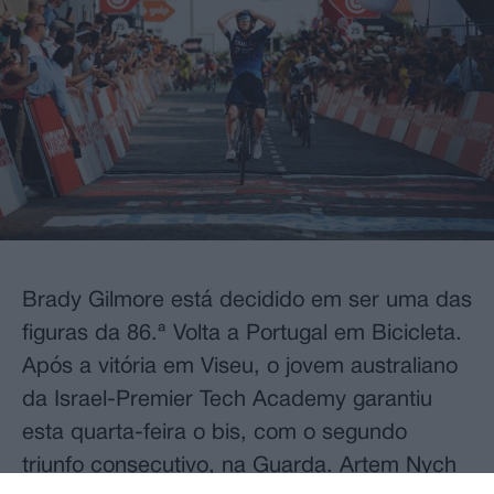
Brady Gilmore está decidido em ser uma das
figuras da 86.ª Volta a Portugal em Bicicleta.
Após a vitória em Viseu, o jovem australiano
da Israel-Premier Tech Academy garantiu
esta quarta-feira o bis, com o segundo
triunfo consecutivo, na Guarda. Artem Nych