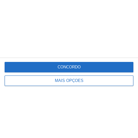
CONCORDO
MAIS OPÇÕES
Festas de Samora Correia regressam
com seis dias de devoção, toiros e
animação