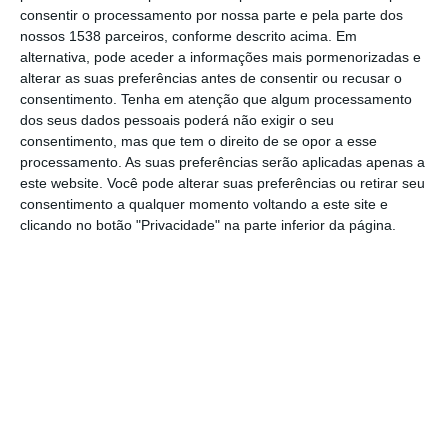
consentir o processamento por nossa parte e pela parte dos
competência técnica para a nova época
nossos 1538 parceiros, conforme descrito acima. Em
desportiva.
alternativa, pode aceder a informações mais pormenorizadas e
alterar as suas preferências antes de consentir ou recusar o
consentimento.
Tenha em atenção que algum processamento
Filipe Moreira chega a Samora Correia,
dos seus dados pessoais poderá não exigir o seu
depois desta sexta-feira ter sido conhecida a
consentimento, mas que tem o direito de se opor a esse
saída de Mário Ruas.
processamento. As suas preferências serão aplicadas apenas a
este website. Você pode alterar suas preferências ou retirar seu
consentimento a qualquer momento voltando a este site e
Com um percurso vasto e respeitado no
clicando no botão "Privacidade" na parte inferior da página.
futebol português e internacional, Filipe
Moreira chega a Samora Correia com o selo
de um treinador exigente, disciplinado e
focado em resultados. Ao longo da sua
carreira, passou por clubes como Vitória de
Setúbal, Tondela, Torreense, Santa Clara,
Nacional, Casa Pia e Anadia FC, deixando