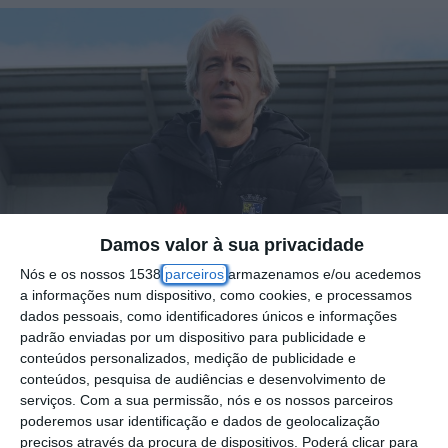
Damos valor à sua privacidade
Nós e os nossos 1538
parceiros
armazenamos e/ou acedemos
Foto por: D.R.
a informações num dispositivo, como cookies, e processamos
dados pessoais, como identificadores únicos e informações
padrão enviadas por um dispositivo para publicidade e
O Grupo Desportivo de Samora Correia
conteúdos personalizados, medição de publicidade e
conteúdos, pesquisa de audiências e desenvolvimento de
anunciou este sábado a contratação de
serviços.
Com a sua permissão, nós e os nossos parceiros
Filipe Moreira como novo treinador da equipa
poderemos usar identificação e dados de geolocalização
sénior, numa aposta clara na experiência e
precisos através da procura de dispositivos. Poderá clicar para