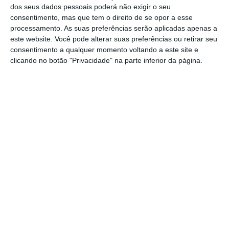
Festival de Gastronomia da Lezíria
dos seus dados pessoais poderá não exigir o seu
consentimento, mas que tem o direito de se opor a esse
Ribatejana.
processamento. As suas preferências serão aplicadas apenas a
este website. Você pode alterar suas preferências ou retirar seu
Pelas mesas vão passar os pratos típicos
consentimento a qualquer momento voltando a este site e
clicando no botão "Privacidade" na parte inferior da página.
ribatejanos, confecionados por diversas
associações da freguesia, num festival que
inclui também o 24ª Festival de Carnes
Bravas, 16º Concurso de Arroz Doce e o 15º
Festival do Torricado de Bacalhau.
Além da gastronomia haverá também
animação e atividades culturais durante
todos os dias do festival.
Partilhar