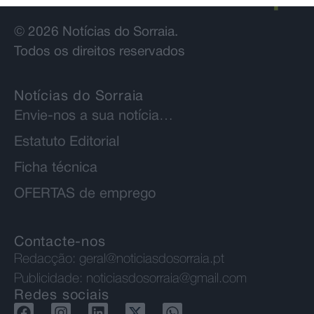
© 2026 Notícias do Sorraia.
Todos os direitos reservados
Notícias do Sorraia
Envie-nos a sua notícia…
Estatuto Editorial
Ficha técnica
OFERTAS de emprego
Contacte-nos
Redacção:
geral@noticiasdosorraia.pt
Publicidade:
noticiasdosorraia@gmail.com
Redes sociais