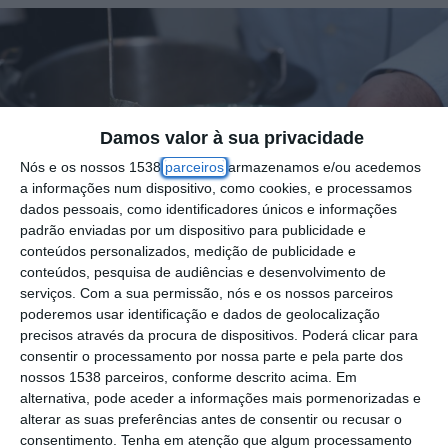
Damos valor à sua privacidade
Nós e os nossos 1538
parceiros
armazenamos e/ou acedemos
a informações num dispositivo, como cookies, e processamos
dados pessoais, como identificadores únicos e informações
padrão enviadas por um dispositivo para publicidade e
conteúdos personalizados, medição de publicidade e
conteúdos, pesquisa de audiências e desenvolvimento de
serviços.
Com a sua permissão, nós e os nossos parceiros
poderemos usar identificação e dados de geolocalização
precisos através da procura de dispositivos. Poderá clicar para
consentir o processamento por nossa parte e pela parte dos
nossos 1538 parceiros, conforme descrito acima. Em
A Praça da República em Samora Correia,
alternativa, pode aceder a informações mais pormenorizadas e
alterar as suas preferências antes de consentir ou recusar o
recebe de 5 a 14 de julho, a 34ª edição do
consentimento.
Tenha em atenção que algum processamento