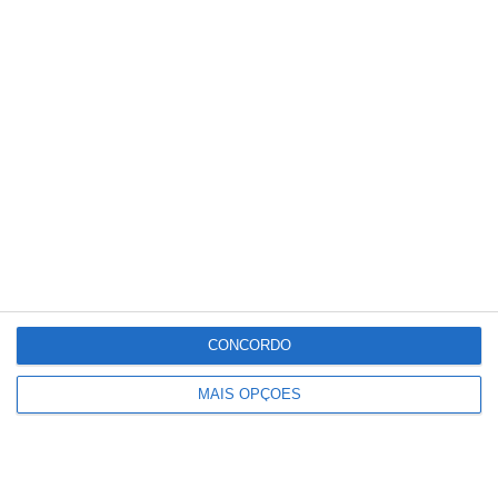
Festival de Estátuas Vivas de
Santarém atrai milhares de pessoas
ao Centro Histórico
CONCORDO
MAIS OPÇÕES