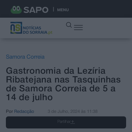
MENU
Samora Correia
Gastronomia da Lezíria
Ribatejana nas Tasquinhas
de Samora Correia de 5 a
14 de julho
Por
Redacção
3 de Julho, 2024
às
11:38
Partilhar