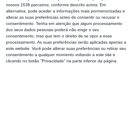
ADRC Vasco da Gama, que faleceu na
nossos 1538 parceiros, conforme descrito acima. Em
sequência de um acidente de viação. O
alternativa, pode aceder a informações mais pormenorizadas e
alterar as suas preferências antes de consentir ou recusar o
corpo do jovem foi encontrado na manhã
consentimento.
Tenha em atenção que algum processamento
desta quinta-feira, 27 de novembro.
dos seus dados pessoais poderá não exigir o seu
consentimento, mas que tem o direito de se opor a esse
processamento. As suas preferências serão aplicadas apenas a
A notícia da morte foi confirmada pela ADRC
este website. Você pode alterar suas preferências ou retirar seu
Vasco da Gama, que, nas redes sociais,
consentimento a qualquer momento voltando a este site e
recordou o compromisso e o espírito de
clicando no botão "Privacidade" na parte inferior da página.
equipa do atleta, que se juntara ao clube em
setembro. “Desde então, mostrou aquilo que
muitos demoram anos a conquistar: trabalho,
dedicação, humildade e liderança”, escreveu
o clube, acrescentando que José Sousa
“deixa um vazio impossível de preencher,
mas também um legado enorme”.