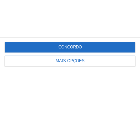
CONCORDO
MAIS OPÇÕES
Deixou o almoço de aniversário para
combater incêndio e foi surpreendida
pelos colegas e família