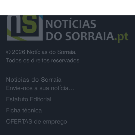
© 2026 Notícias do Sorraia.
Todos os direitos reservados
Notícias do Sorraia
Envie-nos a sua notícia…
Estatuto Editorial
Ficha técnica
OFERTAS de emprego