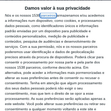
refeição frequentados por crianças na
Damos valor à sua privacidade
primeira infância, defendendo que estes
Nós e os nossos 1538
parceiros
armazenamos e/ou acedemos
a informações num dispositivo, como cookies, e processamos
devem ser assumidos como ambientes de
dados pessoais, como identificadores únicos e informações
saúde, educação, sustentabilidade e
padrão enviadas por um dispositivo para publicidade e
desenvolvimento infantil.
conteúdos personalizados, medição de publicidade e
conteúdos, pesquisa de audiências e desenvolvimento de
serviços.
Com a sua permissão, nós e os nossos parceiros
A posição surge na sequência da elaboração
poderemos usar identificação e dados de geolocalização
do documento “Ambientes que Nutrem”, no
precisos através da procura de dispositivos. Poderá clicar para
consentir o processamento por nossa parte e pela parte dos
âmbito do programa Nutrir, através do qual a
nossos 1538 parceiros, conforme descrito acima. Em
Fundação tem vindo a promover uma visão
alternativa, pode aceder a informações mais pormenorizadas e
alterar as suas preferências antes de consentir ou recusar o
integrada sobre alimentação, ambiente e
consentimento.
Tenha em atenção que algum processamento
desenvolvimento das crianças.
dos seus dados pessoais poderá não exigir o seu
consentimento, mas que tem o direito de se opor a esse
Segundo a Fundação, os espaços de
processamento. As suas preferências serão aplicadas apenas a
este website. Você pode alterar suas preferências ou retirar seu
refeição não devem ser vistos apenas como
consentimento a qualquer momento voltando a este site e