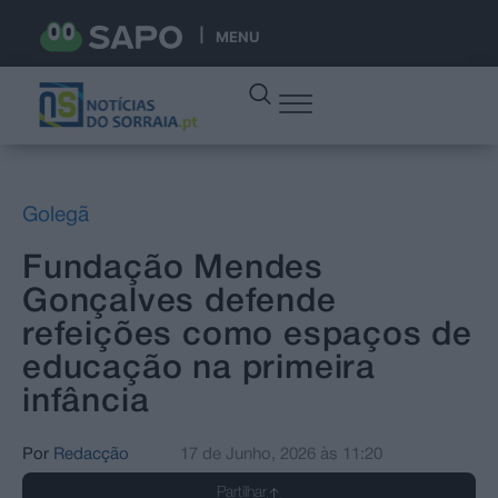
MENU
Golegã
Fundação Mendes
Gonçalves defende
refeições como espaços de
educação na primeira
infância
Por
Redacção
17 de Junho, 2026
às
11:20
Partilhar