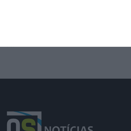
Trânsito na EM504 em Azambuja
prolongado até 14 de agosto por obra
da EPAL