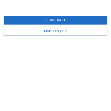
CONCORDO
MAIS OPÇÕES
Prémio salarial de 2026 começa a ser
pago hoje aos jovens