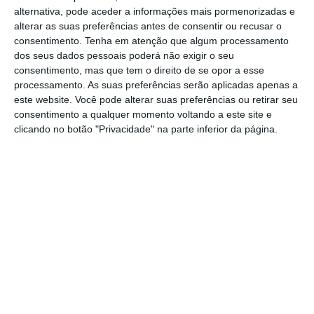
alternativa, pode aceder a informações mais pormenorizadas e
alterar as suas preferências antes de consentir ou recusar o
Os funcionários da pastelaria “A Vieirinha de
consentimento.
Tenha em atenção que algum processamento
Benfica”, em Benfica do Ribatejo, concelho
dos seus dados pessoais poderá não exigir o seu
consentimento, mas que tem o direito de se opor a esse
de Almeirim, surpreenderam esta
processamento. As suas preferências serão aplicadas apenas a
madrugada um assaltante, por volta das 4.30
este website. Você pode alterar suas preferências ou retirar seu
consentimento a qualquer momento voltando a este site e
horas da manhã, quando a fábrica já se
clicando no botão "Privacidade" na parte inferior da página.
encontrava a laborar.
No interior do estabelecimento estavam dois
funcionários, que ao ouvirem o barulho do
homem a partir das portas de vidro,
rapidamente acorreram ao local e
conseguiram manietar o homem, que não
conseguiu assim consumar o assalto, ainda
que tenha entrado o estabelecimento.