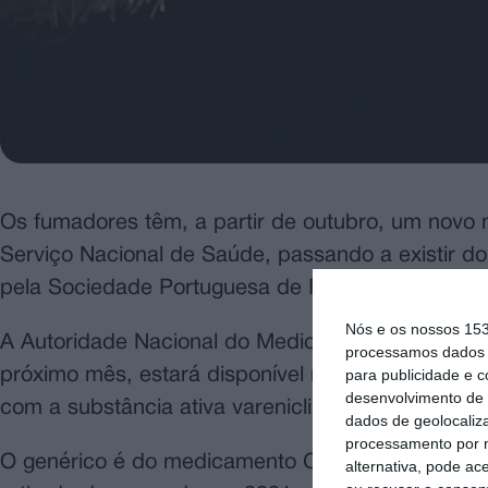
Os fumadores têm, a partir de outubro, um novo
Serviço Nacional de Saúde, passando a existir d
pela Sociedade Portuguesa de Pneumologia (SPP
Nós e os nossos 15
A Autoridade Nacional do Medicamento de Produt
processamos dados p
para publicidade e 
próximo mês, estará disponível no mercado um no
desenvolvimento de 
com a substância ativa vareniclina, também sujeit
dados de geolocaliza
processamento por n
O genérico é do medicamento Champix, que era o
alternativa, pode ac