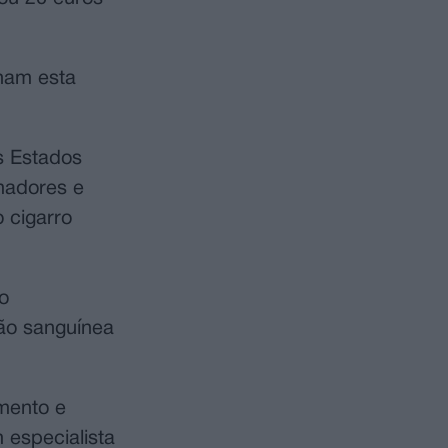
ham esta
s Estados
umadores e
o cigarro
o
ção sanguínea
imento e
 especialista