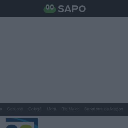
a
Coruche
Golegã
Mora
Rio Maior
Salvaterra de Magos