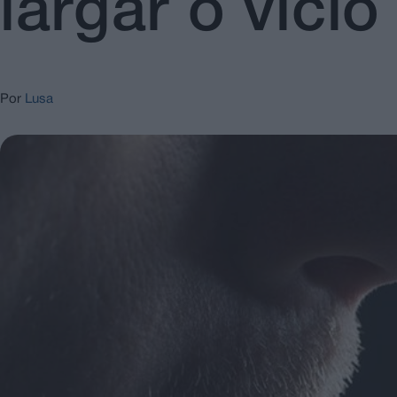
largar o vício
Por
Lusa