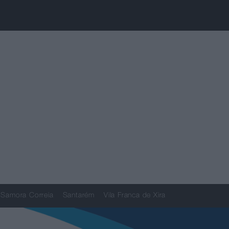
Samora Correia
Santarém
Vila Franca de Xira