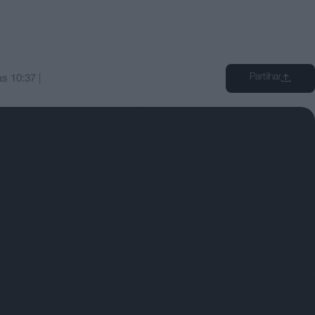
Partilhar
às
10:37
|