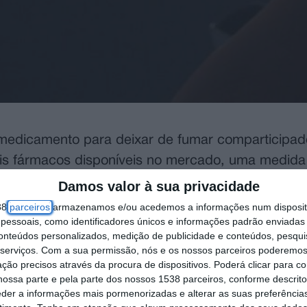
 medicamento para deixar de fumar comparticipad
ois fármacos disponíveis no mercado, uma medida
).
Damos valor à sua privacidade
38
parceiros
armazenamos e/ou acedemos a informações num dispositi
os e Saúde (Infarmed) avançou à agência Lusa q
essoais, como identificadores únicos e informações padrão enviadas 
conteúdos personalizados, medição de publicidade e conteúdos, pesqui
vo medicamento sujeito a receita médica, enquan
serviços.
Com a sua permissão, nós e os nossos parceiros poderemos 
o a receita médica, foi disponibilizado recentemen
ção precisos através da procura de dispositivos. Poderá clicar para co
ossa parte e pela parte dos nossos 1538 parceiros, conforme descrit
 único medicamento comparticipado pelo Estado,
eder a informações mais pormenorizadas e alterar as suas preferência