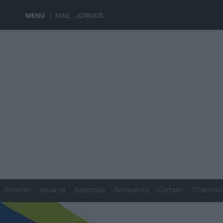
MENU
MAIL
JORNAIS
Almeirim
Alpiarça
Azambuja
Benavente
Cartaxo
Chamusc