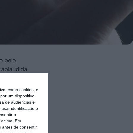
o pelo
 aplaudida
vo, como cookies, e
ue, no
por um dispositivo
sa de audiências e
to o outro,
usar identificação e
te.
nsentir o
o acima. Em
 mas que foi
s antes de consentir