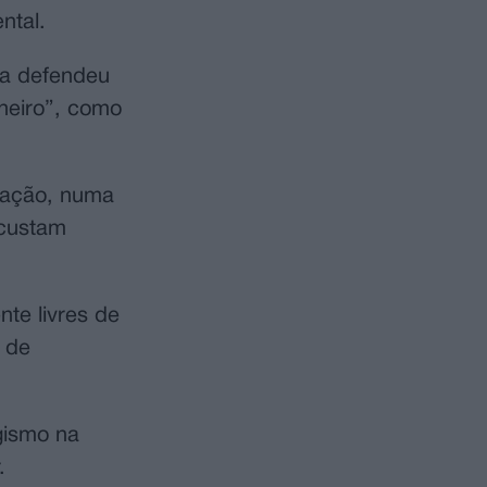
ntal.
ra defendeu
heiro”, como
axação, numa
 custam
te livres de
 de
gismo na
.