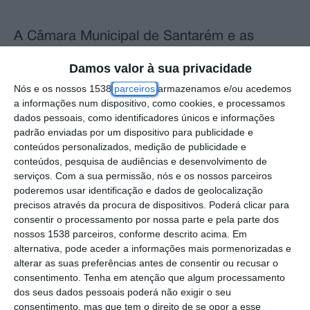
A Câmara Municipal de Santarém e as
Infraestruturas de Portugal, através de um
Damos valor à sua privacidade
Acordo de Gestão, encetam os trabalhos
Nós e os nossos 1538
parceiros
armazenamos e/ou acedemos
conducentes à construção de passeios, na
a informações num dispositivo, como cookies, e processamos
dados pessoais, como identificadores únicos e informações
Rua de S. Tiago, em Tremês, com o objetivo
padrão enviadas por um dispositivo para publicidade e
de criar zonas de passagem pedonal, nos
conteúdos personalizados, medição de publicidade e
locais adjacentes à Estrada Nacional N.º
conteúdos, pesquisa de audiências e desenvolvimento de
serviços.
Com a sua permissão, nós e os nossos parceiros
362, nesta localidade, fruto da obra de
poderemos usar identificação e dados de geolocalização
requalificação da via rodoviária que
precisos através da procura de dispositivos. Poderá clicar para
consentir o processamento por nossa parte e pela parte dos
atravessa esta vila.
nossos 1538 parceiros, conforme descrito acima. Em
alternativa, pode aceder a informações mais pormenorizadas e
Esta empreitada vai realizar-se, na
alterar as suas preferências antes de consentir ou recusar o
consentimento.
Tenha em atenção que algum processamento
sequência de um protocolo firmado entre o
dos seus dados pessoais poderá não exigir o seu
Município de Santarém e as Infraestruturas
consentimento, mas que tem o direito de se opor a esse