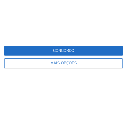
União de Santarém entra na Liga 3
com derrota na Covilhã
CONCORDO
MAIS OPÇÕES
Homem de 40 anos morre em praia
fluvial de Abrantes