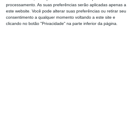
de Portugal, com um valor de cerca de 177
processamento. As suas preferências serão aplicadas apenas a
este website. Você pode alterar suas preferências ou retirar seu
mil euros, e que tem propostas abertas para
consentimento a qualquer momento voltando a este site e
realização da obra, até 24 de outubro.
clicando no botão "Privacidade" na parte inferior da página.
João Leite, Presidente da Câmara de
Santarém considera que se trata de uma
obra “fundamental para a freguesia, criando
as devidas condições de mobilidade e
segurança para a nossa população”.
Partilhar