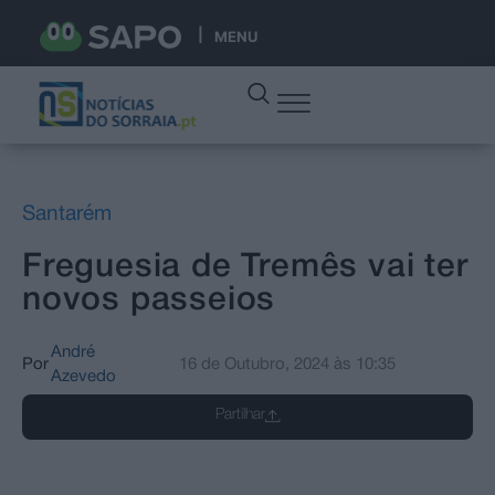
MENU
Santarém
Freguesia de Tremês vai ter
novos passeios
André
Por
16 de Outubro, 2024
às
10:35
Azevedo
Partilhar