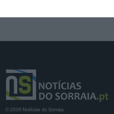
União de Santarém entra na Liga 3
com derrota na Covilhã
© 2026 Notícias do Sorraia.