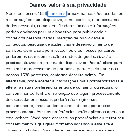
Câmara de Benavente nas eleições
Damos valor à sua privacidade
autárquicas deste ano, confirmou hoje o
Nós e os nossos 1538
parceiros
armazenamos e/ou acedemos
próprio à agência Lusa.
a informações num dispositivo, como cookies, e processamos
dados pessoais, como identificadores únicos e informações
padrão enviadas por um dispositivo para publicidade e
O candidato afirmou que o concelho vive
conteúdos personalizados, medição de publicidade e
“um nível de estagnação absolutamente
conteúdos, pesquisa de audiências e desenvolvimento de
serviços.
Com a sua permissão, nós e os nossos parceiros
gritante” e defendeu que “tudo está por
poderemos usar identificação e dados de geolocalização
fazer” em termos de desenvolvimento
precisos através da procura de dispositivos. Poderá clicar para
consentir o processamento por nossa parte e pela parte dos
económico, responsabilizando a gestão da
nossos 1538 parceiros, conforme descrito acima. Em
CDU, que governa Benavente desde 1977.
alternativa, pode aceder a informações mais pormenorizadas e
alterar as suas preferências antes de consentir ou recusar o
Entre as principais propostas da
consentimento.
Tenha em atenção que algum processamento
dos seus dados pessoais poderá não exigir o seu
candidatura, Frederico Antunes destacou a
consentimento, mas que tem o direito de se opor a esse
aposta na inovação, ciência e tecnologia, o
processamento. As suas preferências serão aplicadas apenas a
este website. Você pode alterar suas preferências ou retirar seu
combate à falta de habitação e o “controlo
consentimento a qualquer momento voltando a este site e
objetivo da imigração”, que considera ser um
clicando no botão "Privacidade" na parte inferior da página.