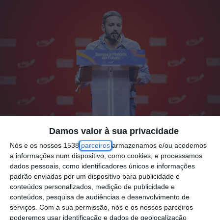
Damos valor à sua privacidade
Foto por: 28º Congresso Nacional da JSD, Campo Pequeno.
Nós e os nossos 1538
parceiros
armazenamos e/ou acedemos
20 21 23 de Junho de 2024
a informações num dispositivo, como cookies, e processamos
dados pessoais, como identificadores únicos e informações
padrão enviadas por um dispositivo para publicidade e
Após seis anos sem atividade, a Juventude
conteúdos personalizados, medição de publicidade e
conteúdos, pesquisa de audiências e desenvolvimento de
Social Democrata (JSD) de Coruche está
serviços.
Com a sua permissão, nós e os nossos parceiros
prestes a ser reativada, com a candidatura
poderemos usar identificação e dados de geolocalização