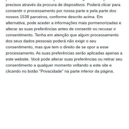
precisos através da procura de dispositivos. Poderá clicar para
de Francisco Potier Dias à presidência da
consentir o processamento por nossa parte e pela parte dos
estrutura concelhia. O jovem, de 27 anos,
nossos 1538 parceiros, conforme descrito acima. Em
jurista de profissão e militante há quase 12
alternativa, pode aceder a informações mais pormenorizadas e
alterar as suas preferências antes de consentir ou recusar o
anos, afirma ter “um percurso político sólido,
consentimento.
Tenha em atenção que algum processamento
com experiência em diversos cargos
dos seus dados pessoais poderá não exigir o seu
consentimento, mas que tem o direito de se opor a esse
distritais e nacionais”, além de “uma atuação
processamento. As suas preferências serão aplicadas apenas a
como autarca no concelho”.
este website. Você pode alterar suas preferências ou retirar seu
consentimento a qualquer momento voltando a este site e
Sob o lema
“Uma JSD a Sonhar por
clicando no botão "Privacidade" na parte inferior da página.
Coruche”
, Potier Dias promete devolver aos
jovens da região um espaço ativo de
participação e intervenção cívica. O seu
objetivo é “reconstruir a JSD Coruche,
promovendo iniciativas que representem de
forma genuína os interesses da juventude