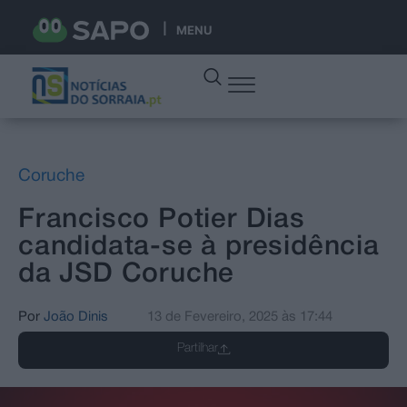
MENU
Coruche
Francisco Potier Dias
candidata-se à presidência
da JSD Coruche
Por
João Dinis
13 de Fevereiro, 2025
às
17:44
Partilhar