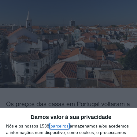
Os preços das casas em Portugal voltaram a
aumentar de forma expressiva em
Damos valor à sua privacidade
novembro, mês em que o custo médio por
Nós e os nossos 1538
parceiros
armazenamos e/ou acedemos
metro quadrado atingiu os 3 000 euros, o
a informações num dispositivo, como cookies, e processamos