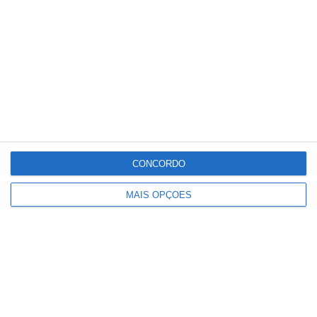
Com Santarém a registar uma das maiores
valorizações do país, os dados confirmam a
crescente procura e pressão sobre o
mercado habitacional local, fenómeno que se
tem intensificado no último ano e que coloca
novos desafios ao acesso à habitação na
região.
CONCORDO
MAIS OPÇÕES
Partilhar