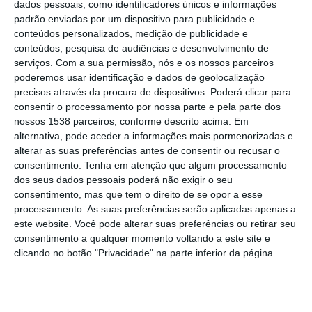
dados pessoais, como identificadores únicos e informações
valor mais elevado de sempre. Os dados são
padrão enviadas por um dispositivo para publicidade e
do índice de preços do Iealista e mostram
conteúdos personalizados, medição de publicidade e
conteúdos, pesquisa de audiências e desenvolvimento de
uma subida de 7,8% face ao mesmo período
serviços.
Com a sua permissão, nós e os nossos parceiros
de 2024 e um aumento trimestral de 1,6%.
poderemos usar identificação e dados de geolocalização
precisos através da procura de dispositivos. Poderá clicar para
Entre as capitais de distrito e regiões
consentir o processamento por nossa parte e pela parte dos
nossos 1538 parceiros, conforme descrito acima. Em
autónomas, Santarém destaca se como a
alternativa, pode aceder a informações mais pormenorizadas e
cidade com a maior subida anual do país. O
alterar as suas preferências antes de consentir ou recusar o
consentimento.
Tenha em atenção que algum processamento
preço das habitações escalou 27,2%, a
dos seus dados pessoais poderá não exigir o seu
maior variação registada entre todas as
consentimento, mas que tem o direito de se opor a esse
processamento. As suas preferências serão aplicadas apenas a
localidades analisadas, acompanhando uma
este website. Você pode alterar suas preferências ou retirar seu
tendência de forte valorização no mercado
consentimento a qualquer momento voltando a este site e
local. O valor mediano por metro quadrado
clicando no botão "Privacidade" na parte inferior da página.
em Santarém atingiu 1 698 euros.
Beja, com 26,6%, e Portalegre, com 23,6%,