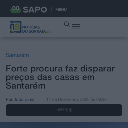
MENU
Santarém
Forte procura faz disparar
preços das casas em
Santarém
Por
João Dinis
11 de Dezembro, 2025
às
09:20
Partilhar