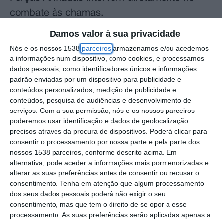
combate às chamas.
Damos valor à sua privacidade
“Estão empenhados nessa missão dois
Nós e os nossos 1538
parceiros
armazenamos e/ou acedemos
helicópteros, cumprindo uma resolução que
a informações num dispositivo, como cookies, e processamos
tem prazos entre a entrega e a
dados pessoais, como identificadores únicos e informações
padrão enviadas por um dispositivo para publicidade e
operacionalidade. Cada capacidade nova
conteúdos personalizados, medição de publicidade e
que se adquire implica a aquisição de
conteúdos, pesquisa de audiências e desenvolvimento de
serviços.
Com a sua permissão, nós e os nossos parceiros
componentes, peças, adaptação de
poderemos usar identificação e dados de geolocalização
infraestruturas, treino de pilotos e, por isso,
precisos através da procura de dispositivos. Poderá clicar para
consentir o processamento por nossa parte e pela parte dos
não basta adquirir para colocar ao serviço”.
nossos 1538 parceiros, conforme descrito acima. Em
alternativa, pode aceder a informações mais pormenorizadas e
Segundo Nuno Melo, atualmente, “em Monte
alterar as suas preferências antes de consentir ou recusar o
Real, a Força Aérea destacou aeronaves P3
consentimento.
Tenha em atenção que algum processamento
dos seus dados pessoais poderá não exigir o seu
Orion C295, que estão a fazer deteções
consentimento, mas que tem o direito de se opor a esse
precoces de incêndios, estando também
processamento. As suas preferências serão aplicadas apenas a