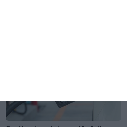
Santarém aumenta constituição de
novas empresas em sentido contrário
com o resto do país