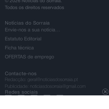
© 2026 Notícias do Sorraia.
Todos os direitos reservados
Notícias do Sorraia
Envie-nos a sua notícia…
Estatuto Editorial
Ficha técnica
OFERTAS de emprego
Contacte-nos
Redacção:
geral@noticiasdosorraia.pt
Publicidade:
noticiasdosorraia@gmail.com
Redes sociais