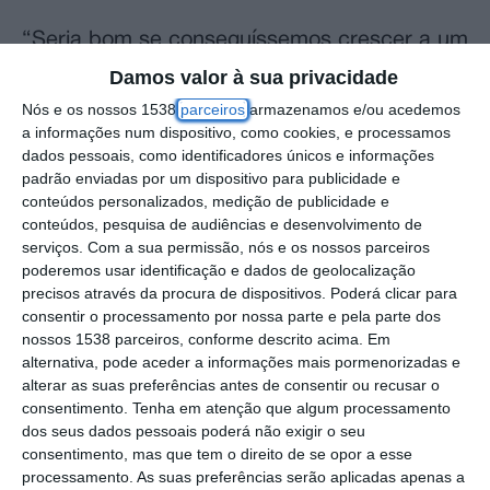
“Seria bom se conseguíssemos crescer a um
ritmo de aquisição da área entre 300 a 500
Damos valor à sua privacidade
hectares por ano. Era muito bom que isso
Nós e os nossos 1538
parceiros
armazenamos e/ou acedemos
a informações num dispositivo, como cookies, e processamos
pudesse acontecer, mas para isso acontecer
dados pessoais, como identificadores únicos e informações
precisamos de fazer duas coisas.
padrão enviadas por um dispositivo para publicidade e
conteúdos personalizados, medição de publicidade e
Precisamos de ter capacidade financeira
conteúdos, pesquisa de audiências e desenvolvimento de
para conseguir alavancar esse processo e
serviços.
Com a sua permissão, nós e os nossos parceiros
precisamos de conseguir conciliar os
poderemos usar identificação e dados de geolocalização
precisos através da procura de dispositivos. Poderá clicar para
objetivos de conservação com os objetivos
consentir o processamento por nossa parte e pela parte dos
de produção”, disse à agência Lusa o
nossos 1538 parceiros, conforme descrito acima. Em
alternativa, pode aceder a informações mais pormenorizadas e
presidente da Florestgal, José de Jesus
alterar as suas preferências antes de consentir ou recusar o
Gaspar.
consentimento.
Tenha em atenção que algum processamento
dos seus dados pessoais poderá não exigir o seu
consentimento, mas que tem o direito de se opor a esse
O responsável salientou que a empresa é
processamento. As suas preferências serão aplicadas apenas a
completamente autónoma e não recebe