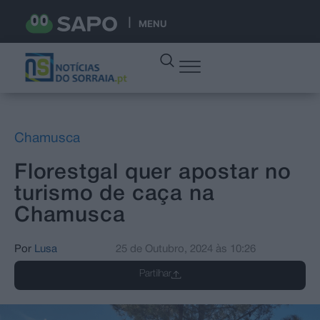
MENU
Chamusca
Florestgal quer apostar no
turismo de caça na
Chamusca
Por
Lusa
25 de Outubro, 2024
às
10:26
Partilhar