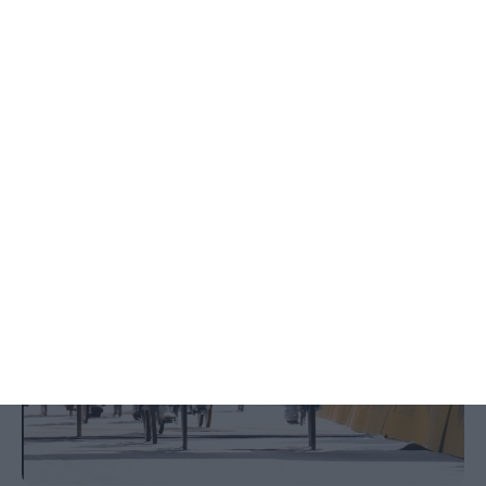
Há escolas que ainda não receberam
resultados das reapreciações