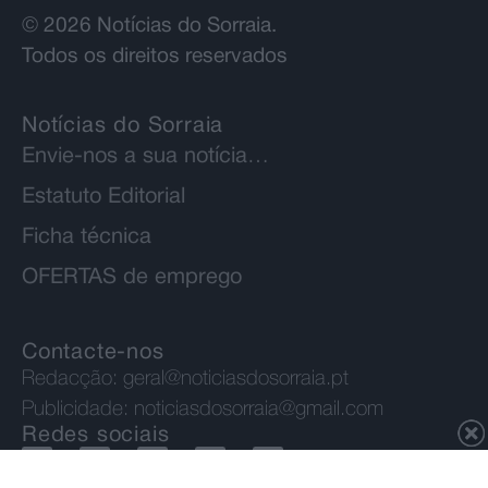
© 2026 Notícias do Sorraia.
Todos os direitos reservados
Notícias do Sorraia
Envie-nos a sua notícia…
Estatuto Editorial
Ficha técnica
OFERTAS de emprego
Contacte-nos
Redacção:
geral@noticiasdosorraia.pt
Publicidade:
noticiasdosorraia@gmail.com
Redes sociais