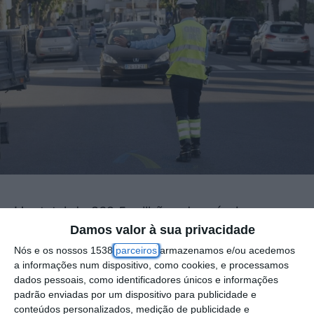
Um total de 262,5 milhões de veículos e
Damos valor à sua privacidade
condutores foram fiscalizados por radar e
Nós e os nossos 1538
parceiros
armazenamos e/ou acedemos
presencialmente em 2024, mais 47,7% do
a informações num dispositivo, como cookies, e processamos
que em 2023, segundo o último Relatório da
dados pessoais, como identificadores únicos e informações
padrão enviadas por um dispositivo para publicidade e
Autoridade Nacional de Segurança
conteúdos personalizados, medição de publicidade e