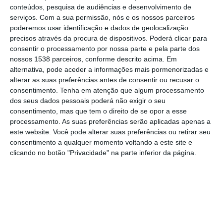
Rodoviária (ANSR).
conteúdos, pesquisa de audiências e desenvolvimento de
serviços.
Com a sua permissão, nós e os nossos parceiros
Em 2024 foram registados em todo o país
poderemos usar identificação e dados de geolocalização
precisos através da procura de dispositivos. Poderá clicar para
38.037 acidentes com vítimas (mais 1.364 do
consentir o processamento por nossa parte e pela parte dos
que em 2023), 477 vítimas mortais (-4), 2.756
nossos 1538 parceiros, conforme descrito acima. Em
alternativa, pode aceder a informações mais pormenorizadas e
feridos graves (+139) e 44.618 feridos ligeiros
alterar as suas preferências antes de consentir ou recusar o
(+1.625).
consentimento.
Tenha em atenção que algum processamento
dos seus dados pessoais poderá não exigir o seu
consentimento, mas que tem o direito de se opor a esse
Quanto à fiscalização, nem todas as
processamento. As suas preferências serão aplicadas apenas a
entidades contribuíram para o aumento
este website. Você pode alterar suas preferências ou retirar seu
verificado, uma vez que a Polícia Municipal
consentimento a qualquer momento voltando a este site e
clicando no botão "Privacidade" na parte inferior da página.
de Lisboa teve uma diminuição de 42%, e a
PSP de 8,5%, indica o “Relatório Anual de
Sinistralidade a 24 horas e fiscalização
rodoviária 2024”, hoje divulgado.