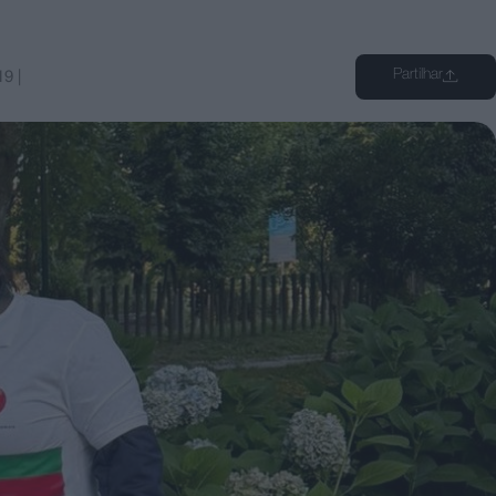
Partilhar
19
|