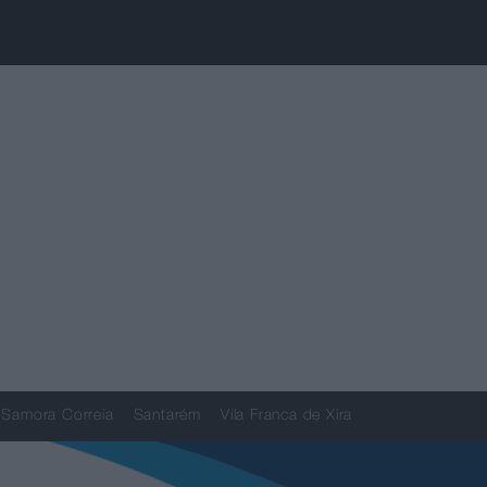
Samora Correia
Santarém
Vila Franca de Xira