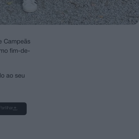
-se Campeãs
imo fim-de-
do ao seu
Partilhar