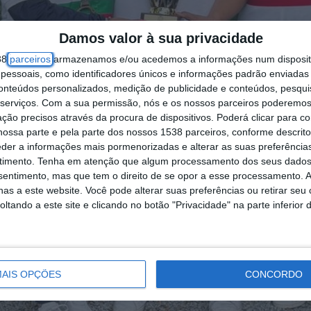
Damos valor à sua privacidade
38
parceiros
armazenamos e/ou acedemos a informações num dispositi
essoais, como identificadores únicos e informações padrão enviadas 
conteúdos personalizados, medição de publicidade e conteúdos, pesqui
serviços.
Com a sua permissão, nós e os nossos parceiros poderemos 
ção precisos através da procura de dispositivos. Poderá clicar para co
ossa parte e pela parte dos nossos 1538 parceiros, conforme descrit
eder a informações mais pormenorizadas e alterar as suas preferência
timento.
Tenha em atenção que algum processamento dos seus dados
nsentimento, mas que tem o direito de se opor a esse processamento. A
as a este website. Você pode alterar suas preferências ou retirar seu
tando a este site e clicando no botão "Privacidade" na parte inferior 
AIS OPÇÕES
CONCORDO