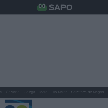
a
Coruche
Golegã
Mora
Rio Maior
Salvaterra de Magos