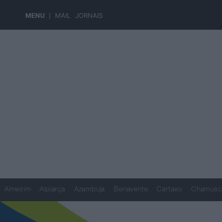
MENU
MAIL
JORNAIS
Almeirim
Alpiarça
Azambuja
Benavente
Cartaxo
Chamusc