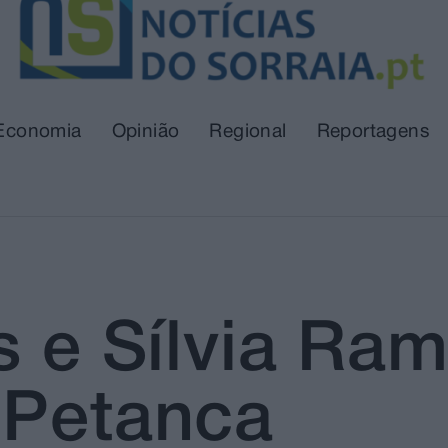
Economia
Opinião
Regional
Reportagens
es e Sílvia R
 Petanca