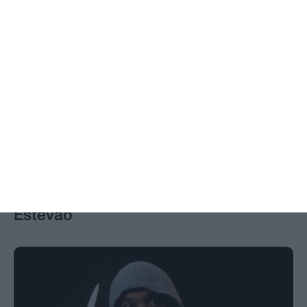
ÚLTIMA HORA – Quase uma centena
de bombeiros e dois meios aéreos
combatem incêndio em Santo
Estevão