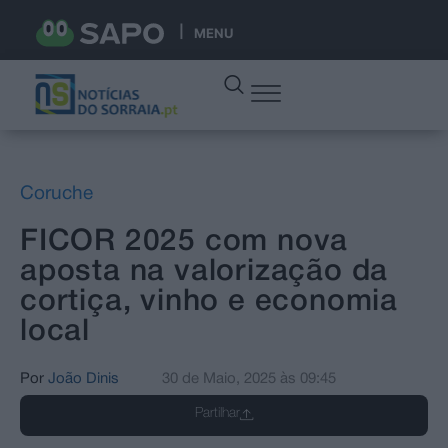
MENU
Coruche
FICOR 2025 com nova
aposta na valorização da
cortiça, vinho e economia
local
Por
João Dinis
30 de Maio, 2025
às
09:45
Partilhar