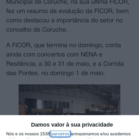
Municipal de Coruche, na sua última FICOR,
fez um resumo da evolução da FICOR, bem
como destacou a importância do setor no
concelho de Coruche.
A FICOR, que termina no domingo, conta
ainda com concertos com NENA e
Resitência, a 30 e 31 de maio, e a Corrida
das Pontes, no domingo 1 de maio.
Damos valor à sua privacidade
Nós e os nossos 1538
parceiros
armazenamos e/ou acedemos