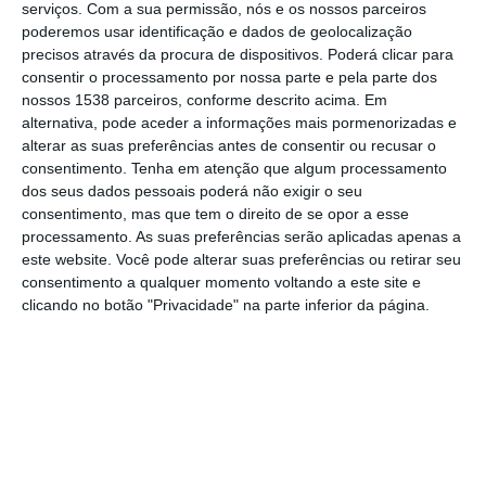
destina-se a todos os alunos inscritos na
serviços.
Com a sua permissão, nós e os nossos parceiros
poderemos usar identificação e dados de geolocalização
época desportiva 2024/2025, mas está
precisos através da procura de dispositivos. Poderá clicar para
também aberto ao público em geral, com
consentir o processamento por nossa parte e pela parte dos
nossos 1538 parceiros, conforme descrito acima. Em
diversas atividades gratuitas e momentos de
alternativa, pode aceder a informações mais pormenorizadas e
convívio pensados para todas as idades.
alterar as suas preferências antes de consentir ou recusar o
consentimento.
Tenha em atenção que algum processamento
dos seus dados pessoais poderá não exigir o seu
A manhã terá início com demonstrações das
consentimento, mas que tem o direito de se opor a esse
modalidades praticadas ao longo da época
processamento. As suas preferências serão aplicadas apenas a
desportiva. Na piscina, os primeiros a entrar
este website. Você pode alterar suas preferências ou retirar seu
consentimento a qualquer momento voltando a este site e
em ação serão os alunos das aulas de
clicando no botão "Privacidade" na parte inferior da página.
bebés, seguidos pelas turmas de Adaptação
ao Meio Aquático (AMA) e de Natação. Estas
atividades são exclusivamente dedicadas
aos alunos inscritos, sendo obrigatório o
acompanhamento de um adulto dentro de