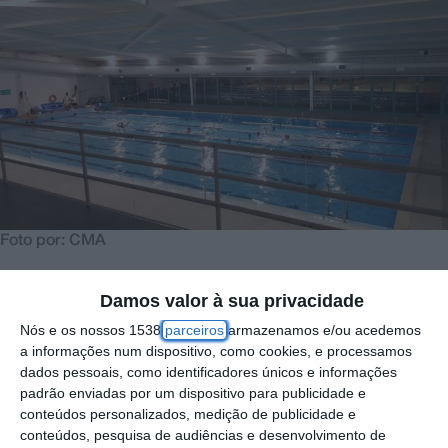
Foto por: CMA
Damos valor à sua privacidade
O Festival de Verão está de regresso ao
Nós e os nossos 1538
parceiros
armazenamos e/ou acedemos
Complexo de Piscinas de Azambuja, numa
a informações num dispositivo, como cookies, e processamos
iniciativa promovida pelo Município, que terá
dados pessoais, como identificadores únicos e informações
padrão enviadas por um dispositivo para publicidade e
lugar na manhã de domingo, 15 de junho,
conteúdos personalizados, medição de publicidade e
entre as 09h00 e as 13h30. O evento
conteúdos, pesquisa de audiências e desenvolvimento de