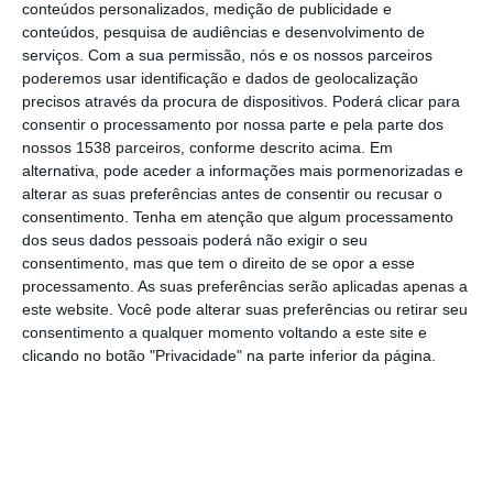
conteúdos personalizados, medição de publicidade e
Santarém”, afirmou Ricardo Gonçalves,
conteúdos, pesquisa de audiências e desenvolvimento de
serviços.
Com a sua permissão, nós e os nossos parceiros
durante a apresentação da edição deste ano
poderemos usar identificação e dados de geolocalização
do certame, que decorreu na tarde de sexta-
precisos através da procura de dispositivos. Poderá clicar para
consentir o processamento por nossa parte e pela parte dos
feira, 1 de Março, no Largo do Seminário, em
nossos 1538 parceiros, conforme descrito acima. Em
Santarém.
alternativa, pode aceder a informações mais pormenorizadas e
alterar as suas preferências antes de consentir ou recusar o
O presidente da Câmara de Santarém
consentimento.
Tenha em atenção que algum processamento
dos seus dados pessoais poderá não exigir o seu
lembrou que este modelo das festas tem
consentimento, mas que tem o direito de se opor a esse
sido adoptado nos últimos 15 anos e que
processamento. As suas preferências serão aplicadas apenas a
este website. Você pode alterar suas preferências ou retirar seu
tem-se mostrado a aposta certa estando as
consentimento a qualquer momento voltando a este site e
festas “em crescendo”, tornando-se já numa
clicando no botão "Privacidade" na parte inferior da página.
imagem de marca da cidade, que tem como
objectivo “afirmar tradições como o folclore,
a gastronomia, a festa brava e os cavalos”,
vincou. A festa é também, cada vez mais,