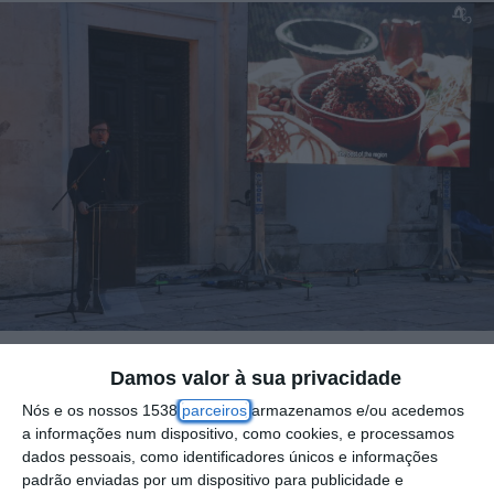
Damos valor à sua privacidade
As festas da cidade estão de regresso ao
Nós e os nossos 1538
parceiros
armazenamos e/ou acedemos
Campo Infante da Câmara e à Casa do
a informações num dispositivo, como cookies, e processamos
dados pessoais, como identificadores únicos e informações
Campino de 15 a 19 de Março para serem
padrão enviadas por um dispositivo para publicidade e
“a a grande montra das tradições de