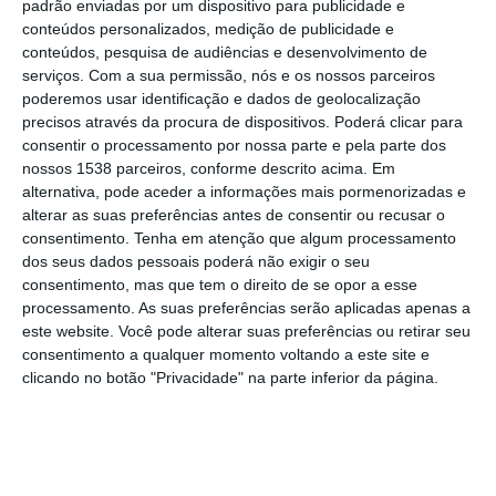
arrancaram na tarde de sábado, 20 de junho
padrão enviadas por um dispositivo para publicidade e
conteúdos personalizados, medição de publicidade e
e vão animar a cidade até 28 de junho, e no
conteúdos, pesquisa de audiências e desenvolvimento de
ano em que se celebram os 35 anos de
serviços.
Com a sua permissão, nós e os nossos parceiros
poderemos usar identificação e dados de geolocalização
elevação a cidade há várias novidades,
precisos através da procura de dispositivos. Poderá clicar para
explicou o presidente da Câmara, Joaquim
consentir o processamento por nossa parte e pela parte dos
nossos 1538 parceiros, conforme descrito acima. Em
Catalão, em declarações ao NS.
alternativa, pode aceder a informações mais pormenorizadas e
alterar as suas preferências antes de consentir ou recusar o
A extinção do canteiro elevado, alvo de
consentimento.
Tenha em atenção que algum processamento
críticas há vários anos por limitar o espaço
dos seus dados pessoais poderá não exigir o seu
consentimento, mas que tem o direito de se opor a esse
de circulação junto às tasquinhas das
processamento. As suas preferências serão aplicadas apenas a
associações, é uma das mais visíveis e que
este website. Você pode alterar suas preferências ou retirar seu
consentimento a qualquer momento voltando a este site e
mais tem agradado os visitantes da
clicando no botão "Privacidade" na parte inferior da página.
emblemática festa almeirinense. A
reorganização do espaço é também uma das
novidades, concentrando as tasquinhas das
associações e as bancas de artesanato no