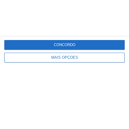
precisam de algo com a mesma dimensão
que uma banda.
Partilhar
CONCORDO
MAIS OPÇÕES
Conteúdo
relacionado