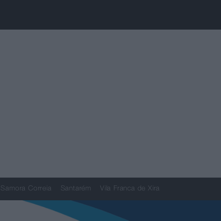
Samora Correia
Santarém
Vila Franca de Xira