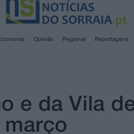
Economia
Opinião
Regional
Reportagens
o e da Vila d
e março