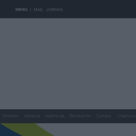
MENU
MAIL
JORNAIS
Almeirim
Alpiarça
Azambuja
Benavente
Cartaxo
Chamusc