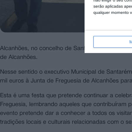
não exigir o seu co
serão aplicadas apen
qualquer momento vol
M
Alcanhões, no concelho de Santarém, receberá de
de Alcanhões.
Nesse sentido o executivo Municipal de Santarém d
mil euros à Junta de Freguesia de Alcanhões para
Esta é uma festa que pretende continuar a celebr
Freguesia, lembrando aqueles que contribuíram 
evento pretende dar a conhecer a todos os visita
tradições locais e culturais relacionadas com o seto