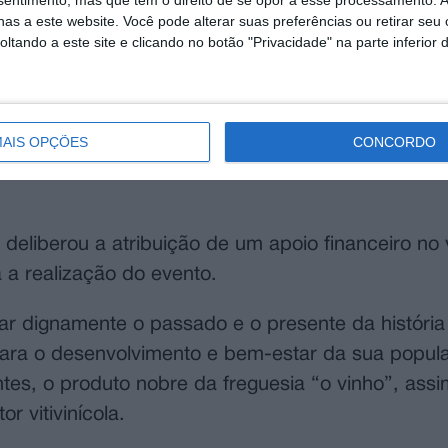
nsentimento, mas que tem o direito de se opor a esse processamento. A
as a este website. Você pode alterar suas preferências ou retirar seu
tando a este site e clicando no botão "Privacidade" na parte inferior 
AIS OPÇÕES
CONCORDO
 22 a 24 de março, a edição 2024 da Festa do Vi
eliberou a atribuição de um apoio financeiro no v
 a realização do evento.
ar dignamente o passado e o presente da história
para o desenvolvimento e bem-estar da sua popul
ntes, o produto nobre da freguesia “o vinho”, ass
r vitivinícola.