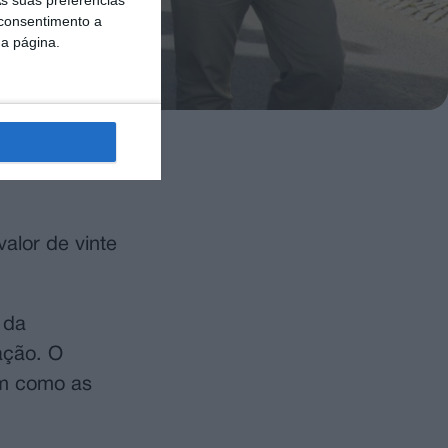
s suas preferências
 consentimento a
da página.
nho e da Vila
alor de vinte
 da
ação. O
im como as