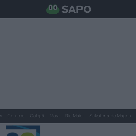
a
Coruche
Golegã
Mora
Rio Maior
Salvaterra de Magos