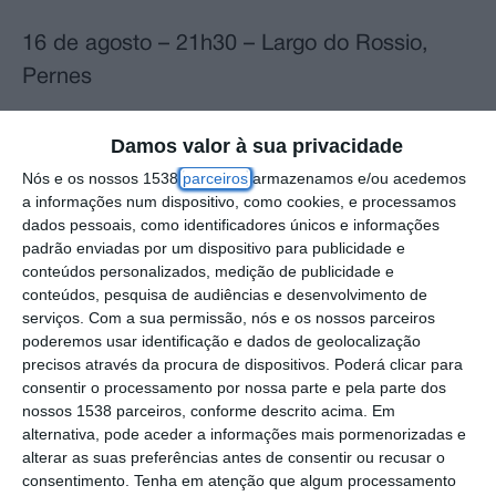
16 de agosto – 21h30 – Largo do Rossio,
Pernes
17 de agosto – 21h30 – Jardim Público,
Damos valor à sua privacidade
Amiais de Baixo
Nós e os nossos 1538
parceiros
armazenamos e/ou acedemos
a informações num dispositivo, como cookies, e processamos
O público vai poder assistir a uma história
dados pessoais, como identificadores únicos e informações
padrão enviadas por um dispositivo para publicidade e
em que Dom Roberto vai casar e tem que
conteúdos personalizados, medição de publicidade e
fazer a barba para estar apresentável no dia
conteúdos, pesquisa de audiências e desenvolvimento de
serviços.
Com a sua permissão, nós e os nossos parceiros
do seu casamento. Depois do trabalho feito,
poderemos usar identificação e dados de geolocalização
entra em discussão com o Barbeiro por
precisos através da procura de dispositivos. Poderá clicar para
achar o preço muito elevado. As coisas
consentir o processamento por nossa parte e pela parte dos
nossos 1538 parceiros, conforme descrito acima. Em
ficam feias e, Dom Roberto, acaba por matar
alternativa, pode aceder a informações mais pormenorizadas e
o Barbeiro. Chega o Padre para enterrar o
alterar as suas preferências antes de consentir ou recusar o
consentimento.
Tenha em atenção que algum processamento
morto e logo depois o Polícia para o levar