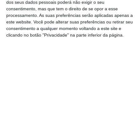
dos seus dados pessoais poderá não exigir o seu
para a cadeia. Depois de muita pancadaria
consentimento, mas que tem o direito de se opor a esse
processamento. As suas preferências serão aplicadas apenas a
vem o Diabo para levar Dom Roberto para o
este website. Você pode alterar suas preferências ou retirar seu
Inferno por todas as suas más ações. Por
consentimento a qualquer momento voltando a este site e
fim vem a própria Morte para o levar com
clicando no botão "Privacidade" na parte inferior da página.
ela, mas o nosso herói vence os diversos
opositores.
Joaquim, Uma História de (A)Mar – Luís
Manhita
17 de agosto – 18h00 – Escola Primária de
Aldeia d’Além, Alcanede
O enredo acompanha a curiosidade do
jovem que quer entender o mundo e as
coisas que o rodeiam. Joaquim veio do mar,