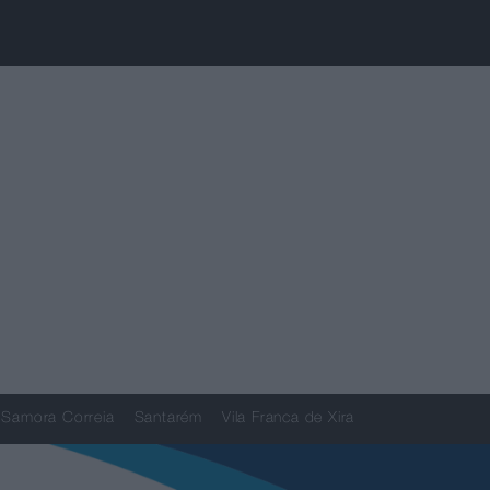
Samora Correia
Santarém
Vila Franca de Xira