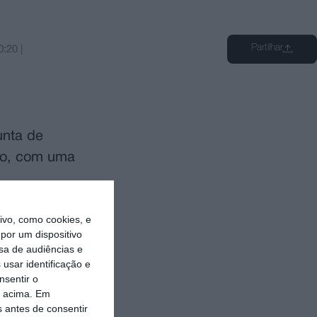
Partilhar
0:20
|
unta de
ado, com uma
 mandatos
vo, como cookies, e
por um dispositivo
ongo de três
sa de audiências e
,
usar identificação e
nsentir o
o acima. Em
s antes de consentir
 atualmente