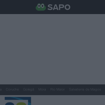
a
Coruche
Golegã
Mora
Rio Maior
Salvaterra de Magos