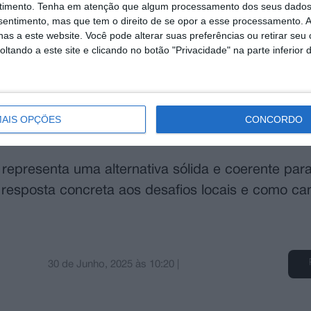
timento.
Tenha em atenção que algum processamento dos seus dados
rçando o seu enraizamento nas instituições locai
nsentimento, mas que tem o direito de se opor a esse processamento. A
as a este website. Você pode alterar suas preferências ou retirar seu
cessidades da população.
tando a este site e clicando no botão "Privacidade" na parte inferior 
eguesia, a ligação próxima às forças vivas da te
árquico são garantias de uma gestão empenhada 
 sua intervenção contínua e coerente, não limitad
AIS OPÇÕES
CONCORDO
isso com as populações.
epresenta uma alternativa sólida e coerente para
resposta concreta aos desafios locais e como ca
30 de Junho, 2025
às
10:20
|