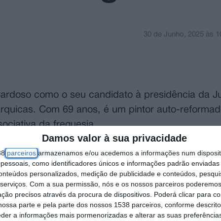
30 de Junho, 2025
às
1
ardoso como o seu candidato à presidência da J
tárquicas. Com 69 anos, é um pintor auto-reform
ociativa da freguesia.
Damos valor à sua privacidade
ncia de intervenção pública. Foi eleito em cinco
38
parceiros
armazenamos e/ou acedemos a informações num dispositi
essoais, como identificadores únicos e informações padrão enviadas 
ve também assento na Assembleia Municipal. Ao l
conteúdos personalizados, medição de publicidade e conteúdos, pesqui
lmeirim, 25 das quais como elemento do comando
serviços.
Com a sua permissão, nós e os nossos parceiros poderemos 
 à comunidade.
ção precisos através da procura de dispositivos. Poderá clicar para co
ossa parte e pela parte dos nossos 1538 parceiros, conforme descrit
eder a informações mais pormenorizadas e alterar as suas preferência
eção da Associação de Caçadores de Almeirim e é