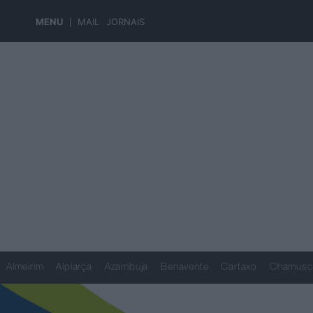
MENU
MAIL
JORNAIS
Almeirim
Alpiarça
Azambuja
Benavente
Cartaxo
Chamusc