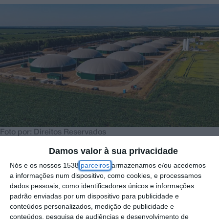
Foto por: Direitos Reservados
Damos valor à sua privacidade
A Ferbgás Renováveis recebeu autorização
Nós e os nossos 1538
parceiros
armazenamos e/ou acedemos
a informações num dispositivo, como cookies, e processamos
da DGEG para avançar com uma unidade de
dados pessoais, como identificadores únicos e informações
produção de biometano em Benavente, com
padrão enviadas por um dispositivo para publicidade e
conteúdos personalizados, medição de publicidade e
início de operação previsto para o primeiro
conteúdos, pesquisa de audiências e desenvolvimento de