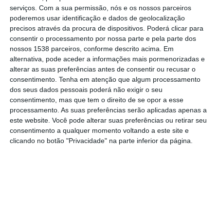
semestre de 2027 e um investimento de 20
serviços.
Com a sua permissão, nós e os nossos parceiros
poderemos usar identificação e dados de geolocalização
milhões de euros.
precisos através da procura de dispositivos. Poderá clicar para
consentir o processamento por nossa parte e pela parte dos
Segundo um comunicado divulgado pela
nossos 1538 parceiros, conforme descrito acima. Em
empresa, o projeto representa um
alternativa, pode aceder a informações mais pormenorizadas e
alterar as suas preferências antes de consentir ou recusar o
investimento de cerca de 20 milhões de
consentimento.
Tenha em atenção que algum processamento
euros, prevê a criação de 45 postos de
dos seus dados pessoais poderá não exigir o seu
consentimento, mas que tem o direito de se opor a esse
trabalho, dos quais 15 diretos e 30 indiretos,
processamento. As suas preferências serão aplicadas apenas a
e já obteve autorização da Direção-Geral de
este website. Você pode alterar suas preferências ou retirar seu
Energia e Geologia (DGEG).
consentimento a qualquer momento voltando a este site e
clicando no botão "Privacidade" na parte inferior da página.
Na nota, a empresa refere que a unidade irá
injetar biometano na rede de distribuição
operada pela Setgás, substituindo gás
natural por gás renovável, sem necessidade
de alterações nos equipamentos dos