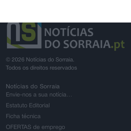
© 2026 Notícias do Sorraia.
Todos os direitos reservados
Notícias do Sorraia
Envie-nos a sua notícia…
Estatuto Editorial
Ficha técnica
OFERTAS de emprego