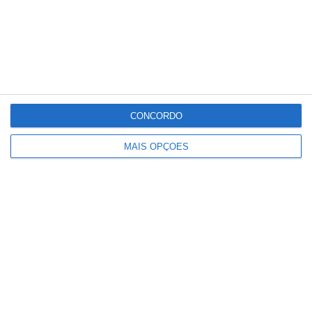
CONCORDO
MAIS OPÇÕES
Johansen parte líder para primeira
etapa com final ‘traiçoeiro’ em Queluz