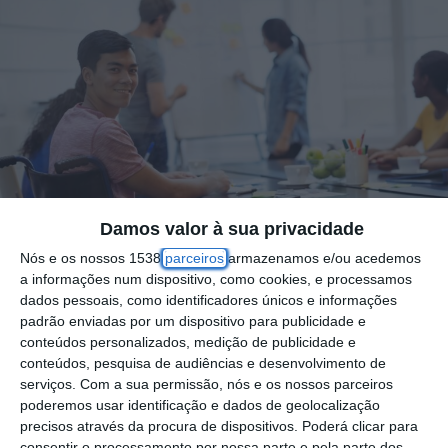
Damos valor à sua privacidade
Nós e os nossos 1538
parceiros
armazenamos e/ou acedemos
a informações num dispositivo, como cookies, e processamos
Foto por: Portrait of business executive in meeting
dados pessoais, como identificadores únicos e informações
padrão enviadas por um dispositivo para publicidade e
conteúdos personalizados, medição de publicidade e
A falta de condições e professores de
conteúdos, pesquisa de audiências e desenvolvimento de
educação inclusiva leva a que “23% das
serviços.
Com a sua permissão, nós e os nossos parceiros
poderemos usar identificação e dados de geolocalização
turmas sejam ilegais”, por terem crianças a
precisos através da procura de dispositivos. Poderá clicar para
mais, segundo um inquérito da Fenprof, que
consentir o processamento por nossa parte e pela parte dos