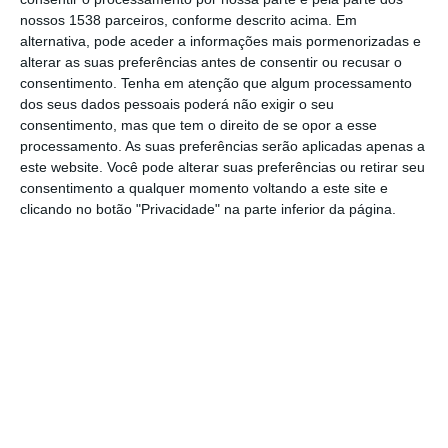
nossos 1538 parceiros, conforme descrito acima. Em
encontrou docentes responsáveis por “20 ou
alternativa, pode aceder a informações mais pormenorizadas e
30 alunos”.
alterar as suas preferências antes de consentir ou recusar o
consentimento.
Tenha em atenção que algum processamento
dos seus dados pessoais poderá não exigir o seu
A Federação Nacional dos Professores
consentimento, mas que tem o direito de se opor a esse
(Fenprof) voltou a realizar, no início deste ano
processamento. As suas preferências serão aplicadas apenas a
letivo, um levantamento junto das escolas
este website. Você pode alterar suas preferências ou retirar seu
consentimento a qualquer momento voltando a este site e
para perceber como estava a ser
clicando no botão "Privacidade" na parte inferior da página.
implementado o diploma de 2018 sobre
educação inclusiva e como estão a ser
acompanhados os alunos que precisam de
apoio, concluindo que “são necessários mais
recursos”.
O inquérito hoje divulgado mostra que
“faltam docentes de educação especial,