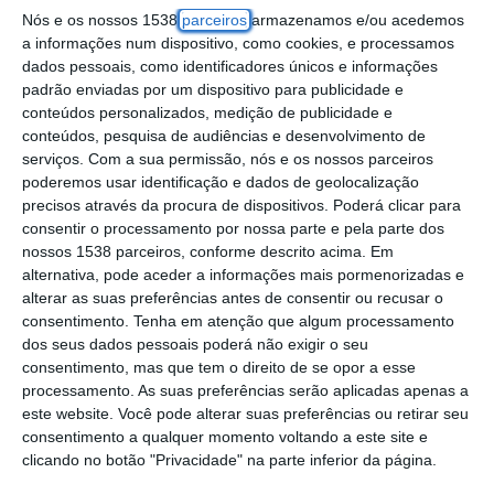
Nós e os nossos 1538
parceiros
armazenamos e/ou acedemos
este ano, mas continua a ser “muito
a informações num dispositivo, como cookies, e processamos
superior” ao de um clínico efetivo no Serviço
dados pessoais, como identificadores únicos e informações
Nacional de Saúde.
padrão enviadas por um dispositivo para publicidade e
conteúdos personalizados, medição de publicidade e
conteúdos, pesquisa de audiências e desenvolvimento de
Um despacho publicado hoje em Diário da
serviços.
Com a sua permissão, nós e os nossos parceiros
República determina que o valor a pagar por
poderemos usar identificação e dados de geolocalização
precisos através da procura de dispositivos. Poderá clicar para
hora aos médicos em regime de prestação
consentir o processamento por nossa parte e pela parte dos
de serviços não deve exceder o mais
nossos 1538 parceiros, conforme descrito acima. Em
elevado previsto na tabela remuneratória
alternativa, pode aceder a informações mais pormenorizadas e
alterar as suas preferências antes de consentir ou recusar o
aplicável aos trabalhadores integrados na
consentimento.
Tenha em atenção que algum processamento
carreira médica ou especial médica.
dos seus dados pessoais poderá não exigir o seu
consentimento, mas que tem o direito de se opor a esse
processamento. As suas preferências serão aplicadas apenas a
Esta remuneração corresponde à última
este website. Você pode alterar suas preferências ou retirar seu
posição remuneratória da categoria de
consentimento a qualquer momento voltando a este site e
clicando no botão "Privacidade" na parte inferior da página.
assistente graduado sénior, para o regime de