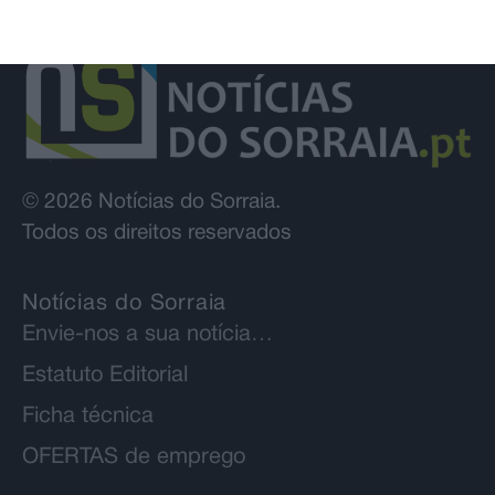
© 2026 Notícias do Sorraia.
Todos os direitos reservados
Notícias do Sorraia
Envie-nos a sua notícia…
Estatuto Editorial
Ficha técnica
OFERTAS de emprego