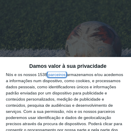
Damos valor à sua privacidade
Nós e os nossos 1538
parceiros
armazenamos e/ou acedemos
a informações num dispositivo, como cookies, e processamos
dados pessoais, como identificadores únicos e informações
padrão enviadas por um dispositivo para publicidade e
conteúdos personalizados, medição de publicidade e
conteúdos, pesquisa de audiências e desenvolvimento de
A sétima jornada da primeira divisão distrital
serviços.
Com a sua permissão, nós e os nossos parceiros
de futebol trouxe algumas surpresas aos
poderemos usar identificação e dados de geolocalização
precisos através da procura de dispositivos. Poderá clicar para
campos de futebol do Ribatejo, fazendo com
consentir o processamento por nossa parte e pela parte dos