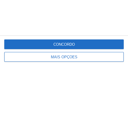
CONCORDO
MAIS OPÇÕES
Festas de Samora Correia regressam
com seis dias de devoção, toiros e
animação