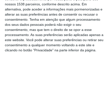
que a classificação esteja cada vez mais ao
nossos 1538 parceiros, conforme descrito acima. Em
alternativa, pode aceder a informações mais pormenorizadas e
rubro.
alterar as suas preferências antes de consentir ou recusar o
consentimento.
Tenha em atenção que algum processamento
O Fazendense, um dos candidatos, perdeu
dos seus dados pessoais poderá não exigir o seu
em Coruche por 3 a 0 e viu o Samora
consentimento, mas que tem o direito de se opor a esse
processamento. As suas preferências serão aplicadas apenas a
Correia iguala-lo no terceiro lugar, depois de
este website. Você pode alterar suas preferências ou retirar seu
vencer por 3 a 2 em Salvaterra de Magos.
consentimento a qualquer momento voltando a este site e
clicando no botão "Privacidade" na parte inferior da página.
O líder Ferreira do Zêzere venceu por 2 a 0 o
Cartaxo e mantém a liderança isolada.
O Mação, segundo classificado, deslocou-se
à Glória do Ribatejo e goleou por 4 a 0.
Os resultados e a classificação são os
seguintes: