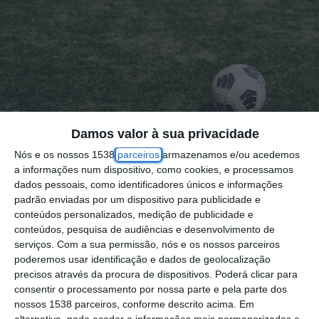
Damos valor à sua privacidade
Nós e os nossos 1538
parceiros
armazenamos e/ou acedemos
a informações num dispositivo, como cookies, e processamos
dados pessoais, como identificadores únicos e informações
padrão enviadas por um dispositivo para publicidade e
conteúdos personalizados, medição de publicidade e
conteúdos, pesquisa de audiências e desenvolvimento de
Jogaram-se este domingo os jogos dos
serviços.
Com a sua permissão, nós e os nossos parceiros
poderemos usar identificação e dados de geolocalização
oitavos de final da Taça do Ribatejo em
precisos através da procura de dispositivos. Poderá clicar para
futebol, com o fator casa a valer sete das
consentir o processamento por nossa parte e pela parte dos
nossos 1538 parceiros, conforme descrito acima. Em
oitos vitórias dos encontros que colocaram