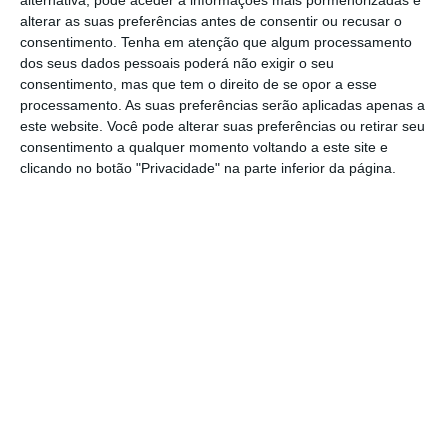
alternativa, pode aceder a informações mais pormenorizadas e
em frente os dezasseis finalistas da
alterar as suas preferências antes de consentir ou recusar o
competição.
consentimento.
Tenha em atenção que algum processamento
dos seus dados pessoais poderá não exigir o seu
consentimento, mas que tem o direito de se opor a esse
Destaque para a passagem do Samora
processamento. As suas preferências serão aplicadas apenas a
Correia, Fazendense e Águias de Alpiarça
este website. Você pode alterar suas preferências ou retirar seu
consentimento a qualquer momento voltando a este site e
aos quartos de final, cujos jogos se disputam
clicando no botão "Privacidade" na parte inferior da página.
a 25 de janeiro de 2025.
Os resultados da jornada foram os seguintes: