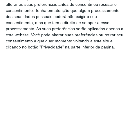
alterar as suas preferências antes de consentir ou recusar o
concelho de Coruche.
consentimento.
Tenha em atenção que algum processamento
dos seus dados pessoais poderá não exigir o seu
A vítima, uma mulher com 58 anos, ficou
consentimento, mas que tem o direito de se opor a esse
processamento. As suas preferências serão aplicadas apenas a
encarcerada no interior da viatura e esperou
este website. Você pode alterar suas preferências ou retirar seu
quase uma hora por socorro diferenciado,
consentimento a qualquer momento voltando a este site e
depois de uma avaria mecânica ter impedido
clicando no botão "Privacidade" na parte inferior da página.
a Viatura Médica de Emergência e
Reanimação (VMER) do Hospital de Vila
Franca de Xira de se deslocar ao local.
A mulher foi transportada em estado muito
grave, para o Hospital de São José, em
Lisboa, onde viria a falecer.
Do acidente resultou ainda um outro ferido,
marido da vítima mortal, que será