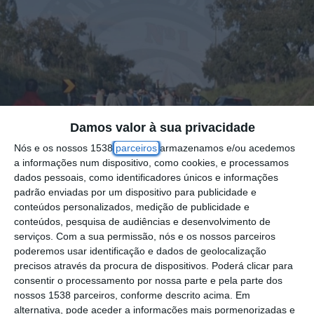
Damos valor à sua privacidade
Nós e os nossos 1538
parceiros
armazenamos e/ou acedemos
a informações num dispositivo, como cookies, e processamos
dados pessoais, como identificadores únicos e informações
padrão enviadas por um dispositivo para publicidade e
conteúdos personalizados, medição de publicidade e
conteúdos, pesquisa de audiências e desenvolvimento de
serviços.
Com a sua permissão, nós e os nossos parceiros
Faleceu ao final da tarde desta terça-feira, 8
poderemos usar identificação e dados de geolocalização
de abril, a vítima grave do acidente ocorrido
precisos através da procura de dispositivos. Poderá clicar para
consentir o processamento por nossa parte e pela parte dos
esta segunda-feira, 7 de abril, na Estrada
nossos 1538 parceiros, conforme descrito acima. Em
Nacional 119, junto ao Biscainho, no
alternativa, pode aceder a informações mais pormenorizadas e