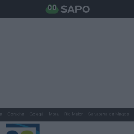
a
Coruche
Golegã
Mora
Rio Maior
Salvaterra de Magos