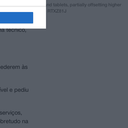
ers on smartphones and tablets, partially offsetting higher
CHNOLOGY BUSINESS) - RTXZ81J
a técnico,
acederem às
vel e pediu
serviços,
obretudo na