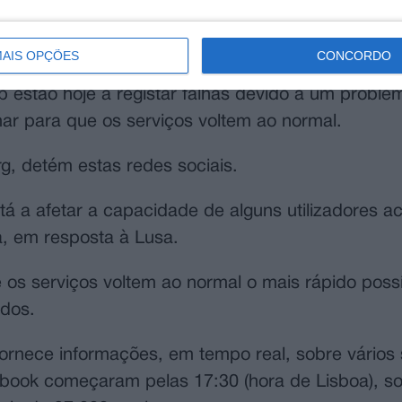
 months of the year as the social network sold more ads to us
c (BOSNIA AND HERZEGOVINA - Tags: SOCIETY SCIENCE TE
AIS OPÇÕES
CONCORDO
estão hoje a registar falhas devido a um problem
har para que os serviços voltem ao normal.
g, detém estas redes sociais.
á a afetar a capacidade de alguns utilizadores 
a, em resposta à Lusa.
 os serviços voltem ao normal o mais rápido possí
ados.
rnece informações, em tempo real, sobre vários 
book começaram pelas 17:30 (hora de Lisboa), s