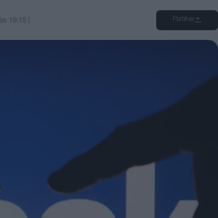
Partilhar
às
19:15
|