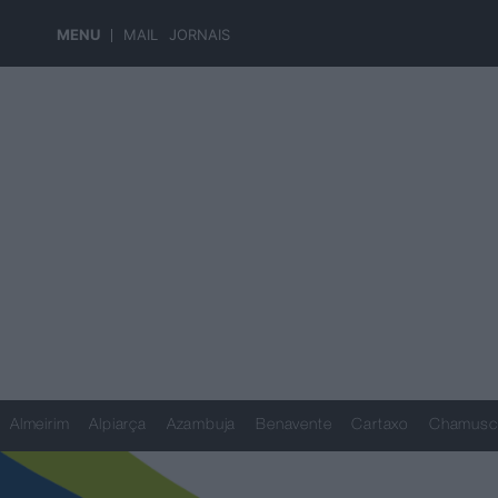
MENU
MAIL
JORNAIS
Almeirim
Alpiarça
Azambuja
Benavente
Cartaxo
Chamusc