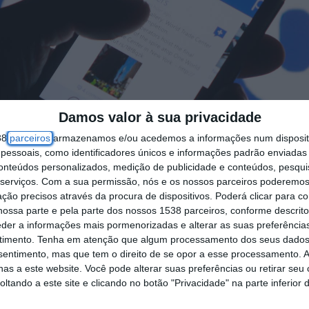
Damos valor à sua privacidade
38
parceiros
armazenamos e/ou acedemos a informações num dispositi
essoais, como identificadores únicos e informações padrão enviadas 
conteúdos personalizados, medição de publicidade e conteúdos, pesqui
serviços.
Com a sua permissão, nós e os nossos parceiros poderemos 
ção precisos através da procura de dispositivos. Poderá clicar para co
ossa parte e pela parte dos nossos 1538 parceiros, conforme descrit
eder a informações mais pormenorizadas e alterar as suas preferência
timento.
Tenha em atenção que algum processamento dos seus dados
nsentimento, mas que tem o direito de se opor a esse processamento. A
as a este website. Você pode alterar suas preferências ou retirar seu
tando a este site e clicando no botão "Privacidade" na parte inferior 
 his phone in the central Bosnian town of Zenica, in this pho