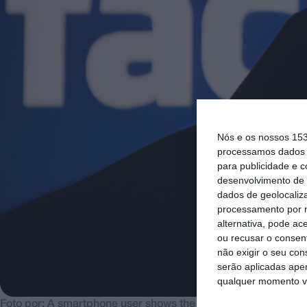
Nós e os nossos 15
processamos dados p
para publicidade e 
desenvolvimento de 
dados de geolocaliza
processamento por n
alternativa, pode ac
ou recusar o consen
não exigir o seu co
serão aplicadas apen
qualquer momento vol
Foto por: A smartphone user shows the Facebook application on