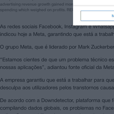
advertising revenue growth gained momentum in the first three
spending which weighed on profits. REUTERS/Dado Ruvi
M
As redes sociais Facebook, Instagram e Whatsapp 
indicou hoje a Meta, garantindo que está a trabal
O grupo Meta, que é liderado por Mark Zuckerber
“Estamos cientes de que um problema técnico est
nossas aplicações”, adiantou fonte oficial da Met
A empresa garantiu que está a trabalhar para que
desculpa aos utilizadores pelos transtornos caus
De acordo com a Downdetector, plataforma que fo
compilando dados globais, os problemas no Face