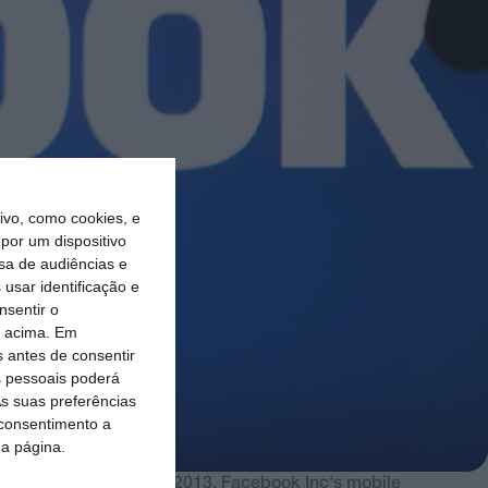
vo, como cookies, e
por um dispositivo
sa de audiências e
usar identificação e
nsentir o
o acima. Em
s antes de consentir
 pessoais poderá
s suas preferências
 consentimento a
da página.
to illustration, May 2, 2013. Facebook Inc's mobile