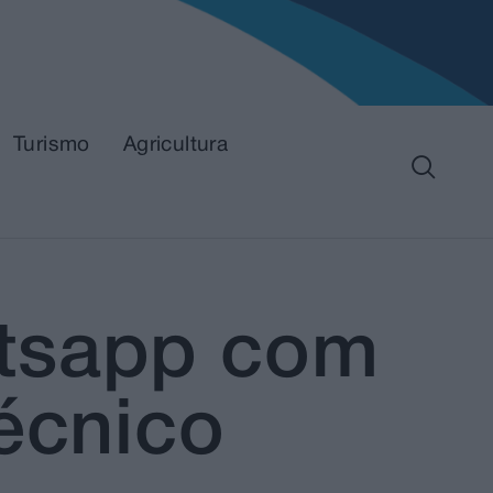
Turismo
Agricultura
atsapp com
écnico