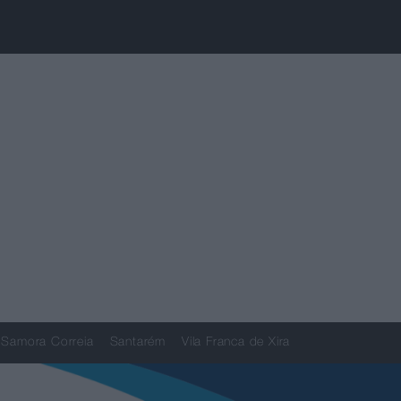
Samora Correia
Santarém
Vila Franca de Xira