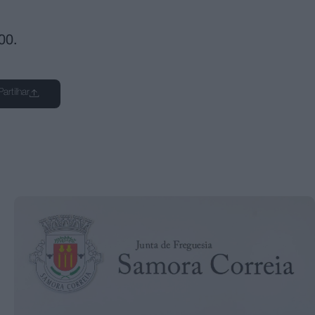
00.
Partilhar